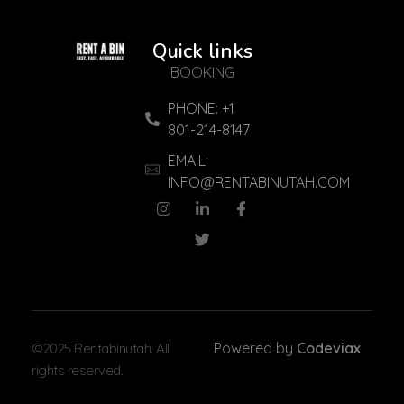
Quick links
Reliable Services
Reliable Services. Local Experts
BOOKING
PHONE: +1
801-214-8147
EMAIL:
INFO@RENTABINUTAH.COM
Powered by
Codeviax
©2025 Rentabinutah. All
rights reserved.