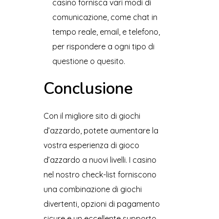
casino fornisca vari modi di
comunicazione, come chat in
tempo reale, email, e telefono,
per rispondere a ogni tipo di
questione o quesito.
Conclusione
Con il migliore sito di giochi
d’azzardo, potete aumentare la
vostra esperienza di gioco
d’azzardo a nuovi livelli. I casino
nel nostro check-list forniscono
una combinazione di giochi
divertenti, opzioni di pagamento
sicure e un eccellente supporto