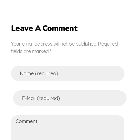
Leave A Comment
Your email address will not be published. Required
fields are marked *