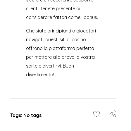
clienti. Tenete presente di
considerare fattori come i bonus.
Che siate principianti o giocatori
navigati, questi siti di casinò
offrono la piattaforma perfetta
per mettere alla prova la vostra
sorte e divertirvi. Buon
divertimento!
Tags: No tags