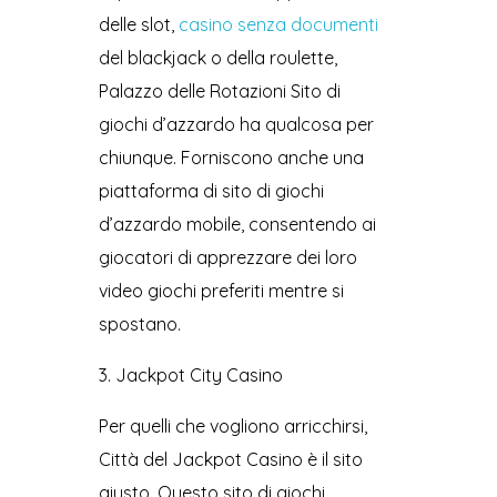
delle slot,
casino senza documenti
del blackjack o della roulette,
Palazzo delle Rotazioni Sito di
giochi d’azzardo ha qualcosa per
chiunque. Forniscono anche una
piattaforma di sito di giochi
d’azzardo mobile, consentendo ai
giocatori di apprezzare dei loro
video giochi preferiti mentre si
spostano.
3. Jackpot City Casino
Per quelli che vogliono arricchirsi,
Città del Jackpot Casino è il sito
giusto. Questo sito di giochi