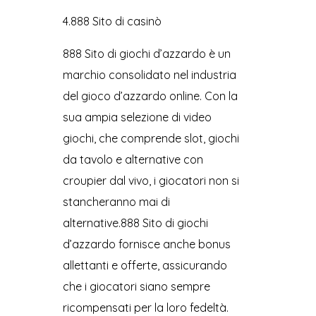
4.888 Sito di casinò
888 Sito di giochi d’azzardo è un
marchio consolidato nel industria
del gioco d’azzardo online. Con la
sua ampia selezione di video
giochi, che comprende slot, giochi
da tavolo e alternative con
croupier dal vivo, i giocatori non si
stancheranno mai di
alternative.888 Sito di giochi
d’azzardo fornisce anche bonus
allettanti e offerte, assicurando
che i giocatori siano sempre
ricompensati per la loro fedeltà.