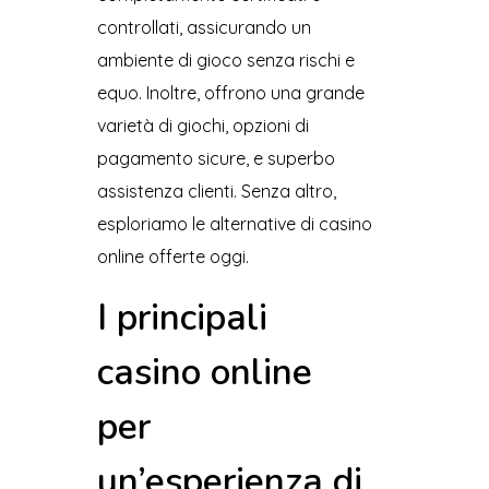
controllati, assicurando un
ambiente di gioco senza rischi e
equo. Inoltre, offrono una grande
varietà di giochi, opzioni di
pagamento sicure, e superbo
assistenza clienti. Senza altro,
esploriamo le alternative di casino
online offerte oggi.
I principali
casino online
per
un’esperienza di