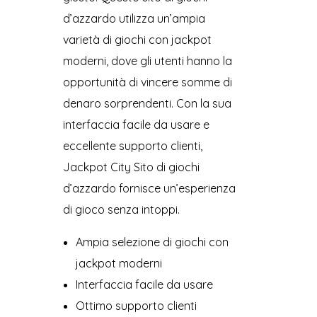
d’azzardo utilizza un’ampia
varietà di giochi con jackpot
moderni, dove gli utenti hanno la
opportunità di vincere somme di
denaro sorprendenti. Con la sua
interfaccia facile da usare e
eccellente supporto clienti,
Jackpot City Sito di giochi
d’azzardo fornisce un’esperienza
di gioco senza intoppi.
Ampia selezione di giochi con
jackpot moderni
Interfaccia facile da usare
Ottimo supporto clienti