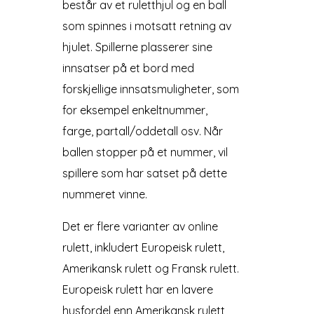
består av et ruletthjul og en ball
som spinnes i motsatt retning av
hjulet. Spillerne plasserer sine
innsatser på et bord med
forskjellige innsatsmuligheter, som
for eksempel enkeltnummer,
farge, partall/oddetall osv. Når
ballen stopper på et nummer, vil
spillere som har satset på dette
nummeret vinne.
Det er flere varianter av online
rulett, inkludert Europeisk rulett,
Amerikansk rulett og Fransk rulett.
Europeisk rulett har en lavere
husfordel enn Amerikansk rulett