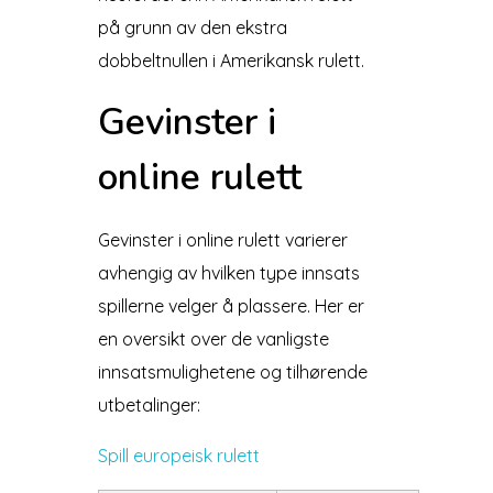
på grunn av den ekstra
dobbeltnullen i Amerikansk rulett.
Gevinster i
online rulett
Gevinster i online rulett varierer
avhengig av hvilken type innsats
spillerne velger å plassere. Her er
en oversikt over de vanligste
innsatsmulighetene og tilhørende
utbetalinger:
Spill europeisk rulett