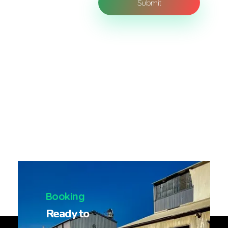
Booking
Ready to