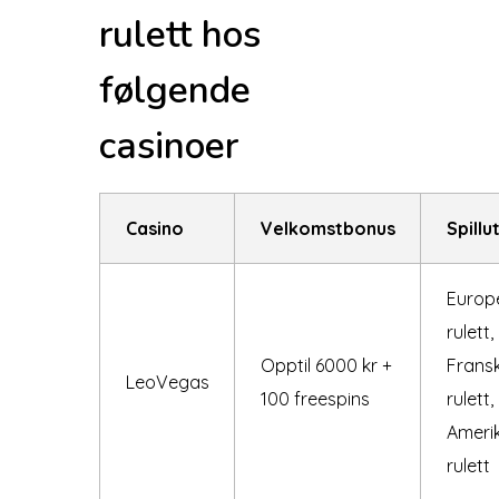
rulett hos
følgende
casinoer
Casino
Velkomstbonus
Spillu
Europ
rulett,
Opptil 6000 kr +
Frans
LeoVegas
100 freespins
rulett,
Ameri
rulett