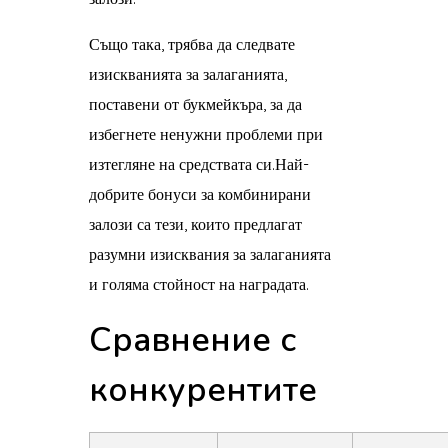
Също така, трябва да следвате
изискванията за залаганията,
поставени от букмейкъра, за да
избегнете ненужни проблеми при
изтегляне на средствата си.Най-
добрите бонуси за комбинирани
залози са тези, които предлагат
разумни изисквания за залаганията
и голяма стойност на наградата.
Сравнение с
конкурентите