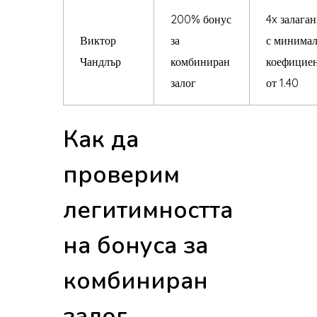
200% бонус
4x залага
Виктор
за
с минима
Чандлър
комбиниран
коефицие
залог
от 1.40
Как да
проверим
легитимността
на бонуса за
комбиниран
залог