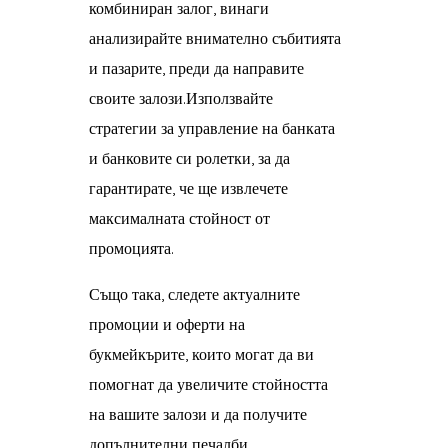
комбиниран залог, винаги
анализирайте внимателно събитията
и пазарите, преди да направите
своите залози.Използвайте
стратегии за управление на банката
и банковите си ролетки, за да
гарантирате, че ще извлечете
максималната стойност от
промоцията.
Също така, следете актуалните
промоции и оферти на
букмейкърите, които могат да ви
помогнат да увеличите стойността
на вашите залози и да получите
допълнителни печалби.