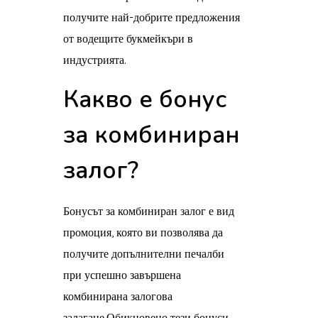
получите най-добрите предложения
от водещите букмейкъри в
индустрията.
Какво е бонус
за комбиниран
залог?
Бонусът за комбиниран залог е вид
промоция, която ви позволява да
получите допълнителни печалби
при успешно завършена
комбинирана залогова
залагане.Обикновено тези бонуси