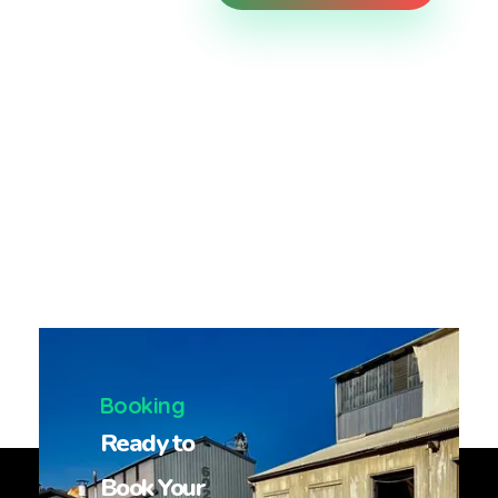
Booking
Ready to
Book Your