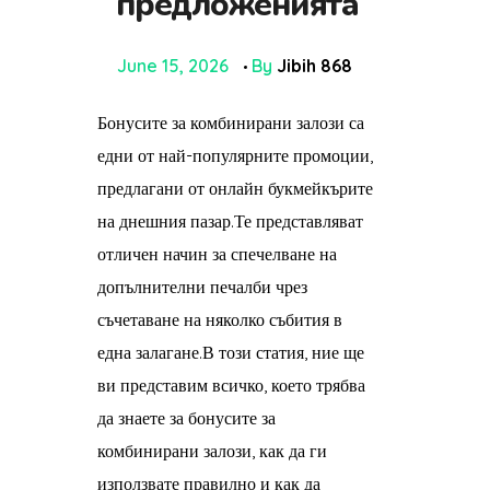
предложенията
June 15, 2026
By
Jibih 868
Бонусите за комбинирани залози са
едни от най-популярните промоции,
предлагани от онлайн букмейкърите
на днешния пазар.Те представляват
отличен начин за спечелване на
допълнителни печалби чрез
съчетаване на няколко събития в
една залагане.В този статия, ние ще
ви представим всичко, което трябва
да знаете за бонусите за
комбинирани залози, как да
ги
използвате правилно и как да