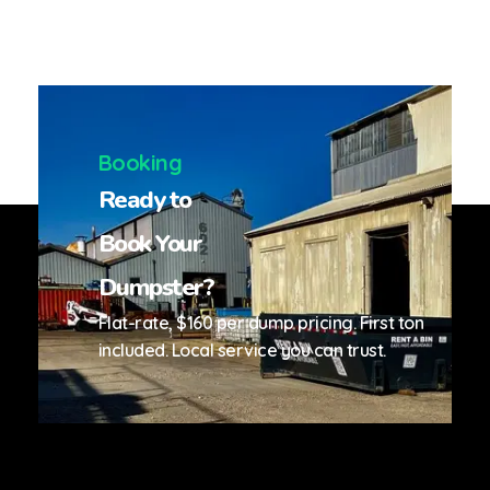
Booking
Ready to
Book Your
Dumpster?
Flat-rate, $160 per dump pricing. First ton
included. Local service you can trust.