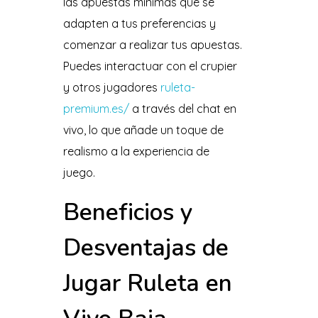
las apuestas mínimas que se
adapten a tus preferencias y
comenzar a realizar tus apuestas.
Puedes interactuar con el crupier
y otros jugadores
ruleta-
premium.es/
a través del chat en
vivo, lo que añade un toque de
realismo a la experiencia de
juego.
Beneficios y
Desventajas de
Jugar Ruleta en