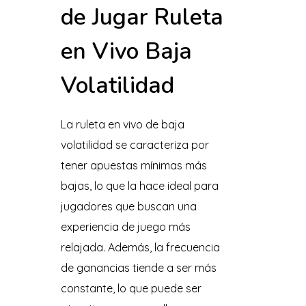
de Jugar Ruleta
en Vivo Baja
Volatilidad
La ruleta en vivo de baja
volatilidad se caracteriza por
tener apuestas mínimas más
bajas, lo que la hace ideal para
jugadores que buscan una
experiencia de juego más
relajada. Además, la frecuencia
de ganancias tiende a ser más
constante, lo que puede ser