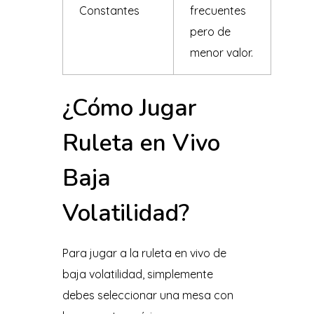
Constantes
frecuentes
pero de
menor valor.
¿Cómo Jugar
Ruleta en Vivo
Baja
Volatilidad?
Para jugar a la ruleta en vivo de
baja volatilidad, simplemente
debes seleccionar una mesa con