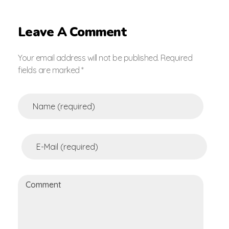
Leave A Comment
Your email address will not be published. Required
fields are marked *