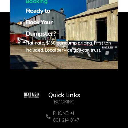
Booking
Ready to
Book Your
Dumpster?
Flat-rate, $160 per dump pricing. First ton
included. Local service you can trust.
Quick links
Reliable Services
Reliable Services. Local Experts
BOOKING
PHONE: +1
801-214-8147