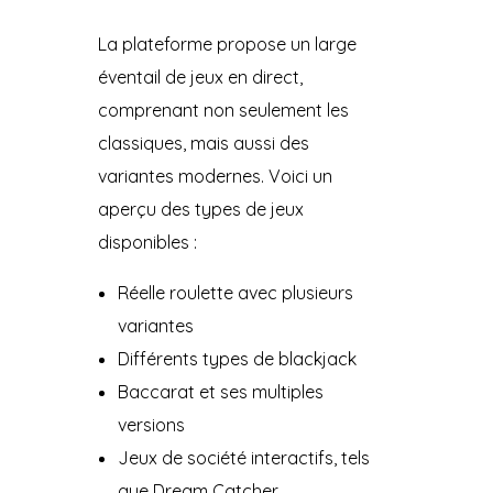
La plateforme propose un large
éventail de jeux en direct,
comprenant non seulement les
classiques, mais aussi des
variantes modernes. Voici un
aperçu des types de jeux
disponibles :
Réelle roulette avec plusieurs
variantes
Différents types de blackjack
Baccarat et ses multiples
versions
Jeux de société interactifs, tels
que Dream Catcher