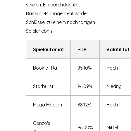
spielen. Ein durchdachtes
Bankroll-Management ist der
Schlüssel zu einem nachhaltigen
Spielerlebnis.
Spielautomat
RTP
Volatilität
Book of Ra
95.10%
Hoch
Starburst
96.09%
Niedrig
Mega Moolah
88.12%
Hoch
Gonzo's
96.00%
Mittel