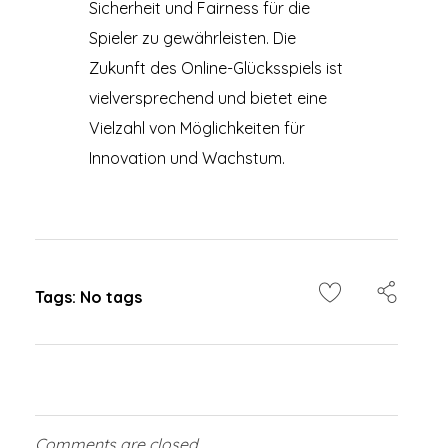
Sicherheit und Fairness für die
Spieler zu gewährleisten. Die
Zukunft des Online-Glücksspiels ist
vielversprechend und bietet eine
Vielzahl von Möglichkeiten für
Innovation und Wachstum.
Tags: No tags
Comments are closed.