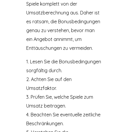
Spiele komplett von der
Umsatzberechnung aus. Daher ist
es ratsam, die Bonusbedingungen
genau zu verstehen, bevor man
ein Angebot annimmt, um
Enttäuschungen zu vermeiden.
Lesen Sie die Bonusbedingungen
sorgfältig durch.
Achten Sie auf den
Umsatzfaktor.
Prüfen Sie, welche Spiele zum
Umsatz beitragen.
Beachten Sie eventuelle zeitliche
Beschränkungen.