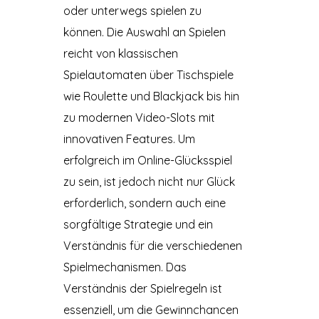
oder unterwegs spielen zu
können. Die Auswahl an Spielen
reicht von klassischen
Spielautomaten über Tischspiele
wie Roulette und Blackjack bis hin
zu modernen Video-Slots mit
innovativen Features. Um
erfolgreich im Online-Glücksspiel
zu sein, ist jedoch nicht nur Glück
erforderlich, sondern auch eine
sorgfältige Strategie und ein
Verständnis für die verschiedenen
Spielmechanismen. Das
Verständnis der Spielregeln ist
essenziell, um die Gewinnchancen