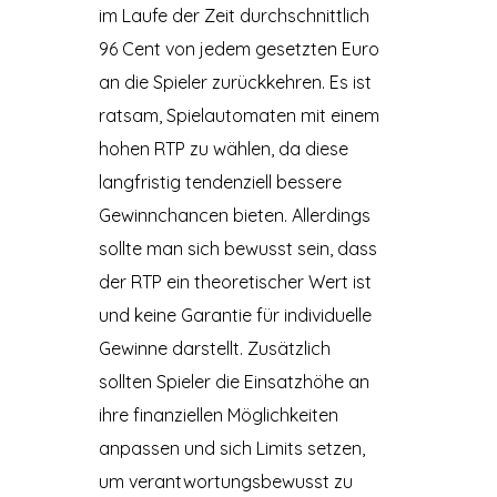
im Laufe der Zeit durchschnittlich
96 Cent von jedem gesetzten Euro
an die Spieler zurückkehren. Es ist
ratsam, Spielautomaten mit einem
hohen RTP zu wählen, da diese
langfristig tendenziell bessere
Gewinnchancen bieten. Allerdings
sollte man sich bewusst sein, dass
der RTP ein theoretischer Wert ist
und keine Garantie für individuelle
Gewinne darstellt. Zusätzlich
sollten Spieler die Einsatzhöhe an
ihre finanziellen Möglichkeiten
anpassen und sich Limits setzen,
um verantwortungsbewusst zu