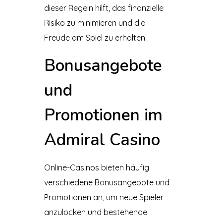
dieser Regeln hilft, das finanzielle
Risiko zu minimieren und die
Freude am Spiel zu erhalten.
Bonusangebote
und
Promotionen im
Admiral Casino
Online-Casinos bieten häufig
verschiedene Bonusangebote und
Promotionen an, um neue Spieler
anzulocken und bestehende