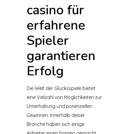
casino für
erfahrene
Spieler
garantieren
Erfolg
Die Welt der Glücksspiele bietet
eine Vielzahl von Möglichkeiten zur
Unterhaltung und potenziellen
Gewinnen. Innerhalb dieser
Branche haben sich einige
Anbieter einen Namen gemacht,