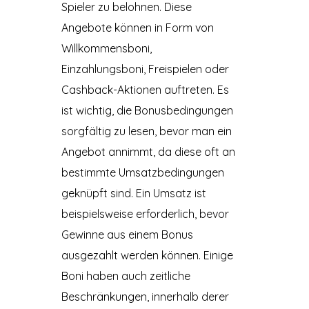
Spieler zu belohnen. Diese
Angebote können in Form von
Willkommensboni,
Einzahlungsboni, Freispielen oder
Cashback-Aktionen auftreten. Es
ist wichtig, die Bonusbedingungen
sorgfältig zu lesen, bevor man ein
Angebot annimmt, da diese oft an
bestimmte Umsatzbedingungen
geknüpft sind. Ein Umsatz ist
beispielsweise erforderlich, bevor
Gewinne aus einem Bonus
ausgezahlt werden können. Einige
Boni haben auch zeitliche
Beschränkungen, innerhalb derer