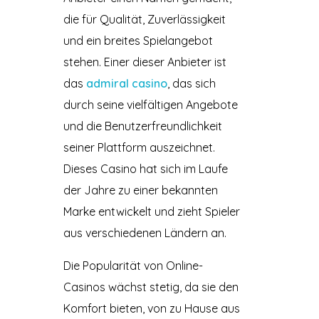
die für Qualität, Zuverlässigkeit
und ein breites Spielangebot
stehen. Einer dieser Anbieter ist
das
admiral casino
, das sich
durch seine vielfältigen Angebote
und die Benutzerfreundlichkeit
seiner Plattform auszeichnet.
Dieses Casino hat sich im Laufe
der Jahre zu einer bekannten
Marke entwickelt und zieht Spieler
aus verschiedenen Ländern an.
Die Popularität von Online-
Casinos wächst stetig, da sie den
Komfort bieten, von zu Hause aus