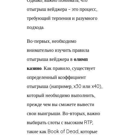
Однако, важно понимать, что
отыгрыш вейджера – это процесс,
требующий терпения и разумного
подхода.
Во-первых, необходимо
внимательно изучить правила
отыгрыша вейджера в
олимп
казино
. Как правило, существует
определенный коэффициент
отыгрыша (например, x30 или x40),
который необходимо выполнить,
прежде чем вы сможете вывести
свои выигрыши. Во-вторых, важно
выбирать слоты с высоким RTP,
такие как Book of Dead, которые