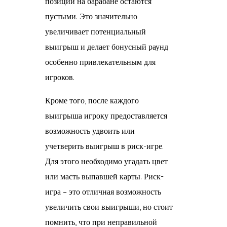
позиции на барабане остаются
пустыми. Это значительно
увеличивает потенциальный
выигрыш и делает бонусный раунд
особенно привлекательным для
игроков.
Кроме того, после каждого
выигрыша игроку предоставляется
возможность удвоить или
учетверить выигрыш в риск-игре.
Для этого необходимо угадать цвет
или масть выпавшей карты. Риск-
игра – это отличная возможность
увеличить свои выигрыши, но стоит
помнить, что при неправильной