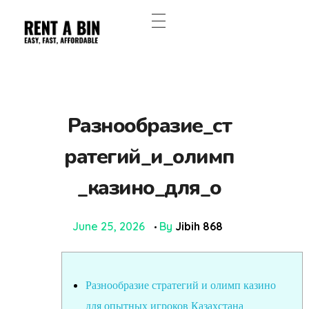
Разнообразие_ст
ратегий_и_олимп
_казино_для_о
June 25, 2026
By
Jibih 868
Разнообразие стратегий и олимп казино
для опытных игроков Казахстана