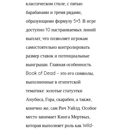
классическом стиле, с пятью
барабанами и тремя рядами,
образующими формулу 5×3. В игре
доступно 10 настраиваемых линий
выплат, что позволяет игрокам
самостоятельно контролировать
размер ставок и потенциальные
выигрыши. Главная особенность
Book of Dead – это его символы,
выполненные в египетской
тематике: золотые статуэтки
Анубиса, Гора, скарабеи, а также,
конечно же, сам Рич Уайлд. Особое
место занимает Книга Мертвых,
которая выполняет роль как Wild-