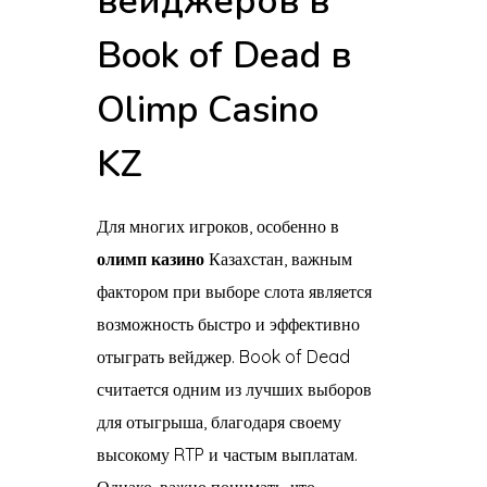
вейджеров в
Book of Dead в
Olimp Casino
KZ
Для многих игроков, особенно в
олимп казино
Казахстан, важным
фактором при выборе слота является
возможность быстро и эффективно
отыграть вейджер. Book of Dead
считается одним из лучших выборов
для отыгрыша, благодаря своему
высокому RTP и частым выплатам.