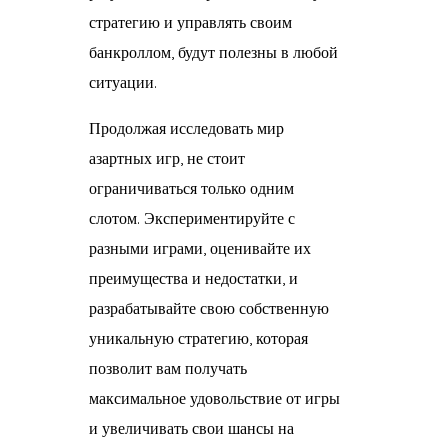
стратегию и управлять своим
банкроллом, будут полезны в любой
ситуации.
Продолжая исследовать мир
азартных игр, не стоит
ограничиваться только одним
слотом. Экспериментируйте с
разными играми, оценивайте их
преимущества и недостатки, и
разрабатывайте свою собственную
уникальную стратегию, которая
позволит вам получать
максимальное удовольствие от игры
и увеличивать свои шансы на