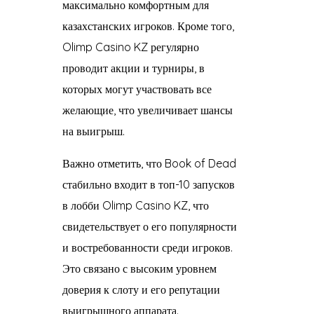
максимально комфортным для
казахстанских игроков. Кроме того,
Olimp Casino KZ регулярно
проводит акции и турниры, в
которых могут участвовать все
желающие, что увеличивает шансы
на выигрыш.
Важно отметить, что Book of Dead
стабильно входит в топ-10 запусков
в лобби Olimp Casino KZ, что
свидетельствует о его популярности
и востребованности среди игроков.
Это связано с высоким уровнем
доверия к слоту и его репутации
выигрышного аппарата.