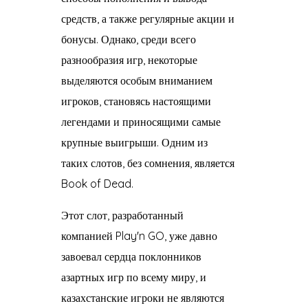
средств, а также регулярные акции и
бонусы. Однако, среди всего
разнообразия игр, некоторые
выделяются особым вниманием
игроков, становясь настоящими
легендами и приносящими самые
крупные выигрыши. Одним из
таких слотов, без сомнения, является
Book of Dead.
Этот слот, разработанный
компанией Play'n GO, уже давно
завоевал сердца поклонников
азартных игр по всему миру, и
казахстанские игроки не являются