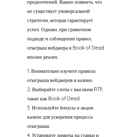
предпочтений. Важно помнить, что
не существует универсальной
стратегии, которая гарантирует
успех. Однако, при грамотном
подходе и соблюдении правил,
отыгрыш вейджера в Book of Dead
вполне реален.
Внимательно изучите правила
отыгрыша вейджеров в казино.
Выбирайте слоты с высоким RTP,
такие как Book of Dead.
Используйте бонусы и акции
казино для ускорения процесса
отыгрыша.
Установите лимиты на ставки и