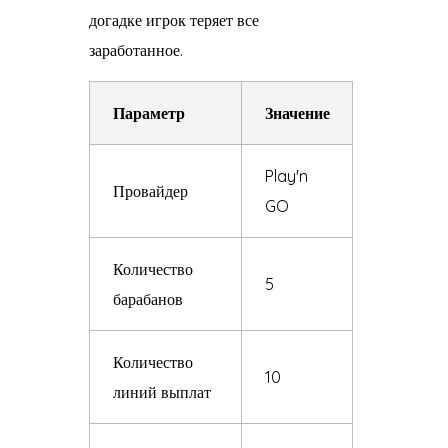
догадке игрок теряет все
заработанное.
Параметр
Значение
Play'n
Провайдер
GO
Количество
5
барабанов
Количество
10
линий выплат