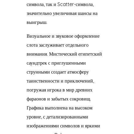
символа, так и Scatter-символа,
значительно увеличивая шансы на
выигрыш.
Визуальное и звуковое оформление
слота заслуживает отдельного
внимания. Мистический египетский
саундтрек с приглушенными
струнными создает атмосферу
таинственности и приключений,
погружая игрока в мир древних
фараонов и забытых сокровищ.
Графика выполнена на высоком
уровне, с детализированными
изображениями символов и яркими