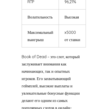
RTP
96,21%
Волатильность
Высокая
Максимальный
x5000
выигрыш
от ставки
Book of Dead – это слот, который
заслуживает внимания как
начинающих, так и опытных
игроков. Его захватывающий
геймплей, высокие выплаты и
увлекательные бонусные функции
делают его одним из самых
популярных слотов в онлайн-