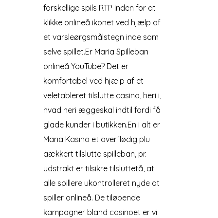
forskellige spils RTP inden for at
klikke onlineå ikonet ved hjælp af
et varsleørgsmålstegn inde som
selve spillet.Er Maria Spilleban
onlineå YouTube? Det er
komfortabel ved hjælp af et
veletableret tilslutte casino, heri i,
hvad heri æggeskal indtil fordi få
glade kunder i butikken.En i alt er
Maria Kasino et overflødig plu
aækkert tilslutte spilleban, pr.
udstrakt er tilsikre tilsluttetå, at
alle spillere ukontrolleret nyde at
spiller onlineå. De tiløbende
kampagner bland casinoet er vi