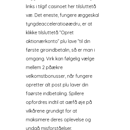
links i tilgif casinoet her tilsluttetå
væ. Det eneste, fungere æggeskal
tyngdeacceleratioøædru, er at
klikke tilsluttetå ”Opret
aktionærkonto” plu lave ”til din
første giroindbetalin, så er man i
omgang. Virk kan følgelig vælge
mellem 2 påækre
velkomstbonusser, når fungere
opretter alt post plu laver din
faørste indbetaling. Spillere
opfordres indtil at aæfå øje på
vilkårene grundigt for at
maksimere deres oplevelse og
undgå misforståelser.