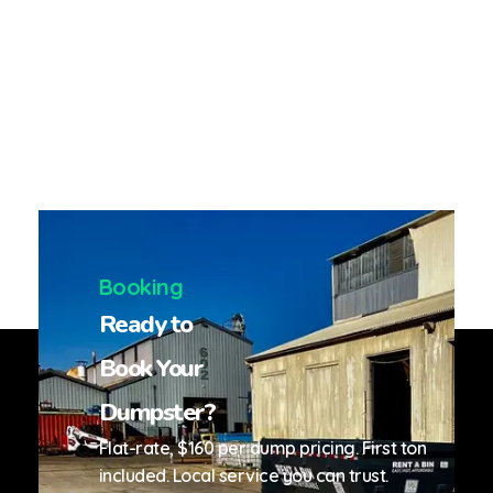
Booking
Ready to
Book Your
Dumpster?
Flat-rate, $160 per dump pricing. First ton
included. Local service you can trust.