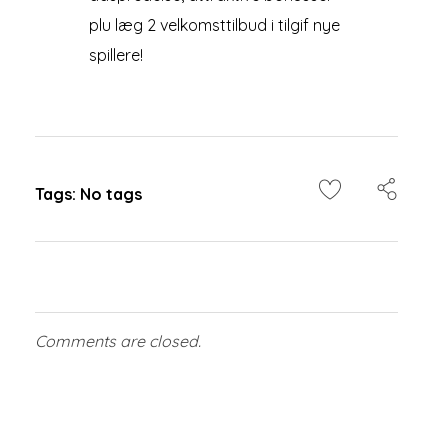
plu læg 2 velkomsttilbud i tilgif nye
spillere!
Tags: No tags
Comments are closed.