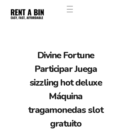
Divine Fortune
Participar Juega
sizzling hot deluxe
Máquina
tragamonedas slot
gratuito