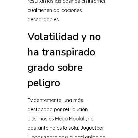
resultan los las casinos en internet
cual tienen aplicaciones
descargables.
Volatilidad y no
ha transpirado
grado sobre
peligro
Evidentemente, una más
destacada por retribución
altísimos es Mega Moolah, no
obstante no es la sola. Juguetear
juegos sobre casualidad online de