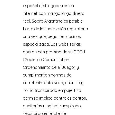
español de tragaperras en
internet con manga larga dinero
real. Sobre Argentina es posible
fiarte de la supervisión regulatoria
una vez que juegas en casinos
especializada. Los webs serias
operan con permiso de su DGOJ
(Gobierno Común sobre
Ordenamiento de el Juego) y
cumplimentan normas de
entretenimiento serio, anuncio y
no ha transpirado empuje. Esa
permiso implica controles peritos,
auditorías y no ha transpirado
resguardo en el cliente,