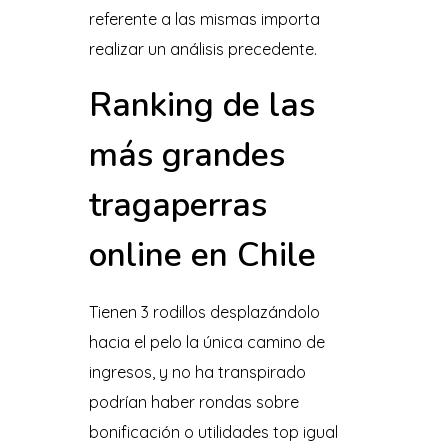
referente a las mismas importa
realizar un análisis precedente.
Ranking de las
más grandes
tragaperras
online en Chile
Tienen 3 rodillos desplazándolo
hacia el pelo la única camino de
ingresos, y no ha transpirado
podrían haber rondas sobre
bonificación o utilidades top igual