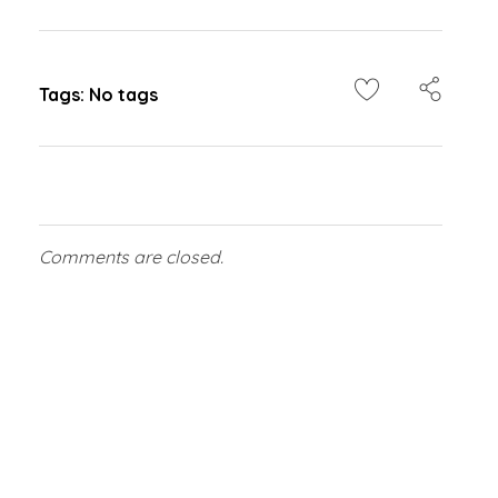
Tags: No tags
Comments are closed.