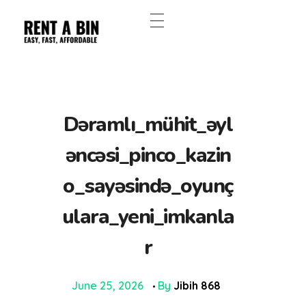
Dəramlı_mühit_əyl
əncəsi_pinco_kazin
o_sayəsində_oyunç
ulara_yeni_imkanla
r
June 25, 2026
By
Jibih 868