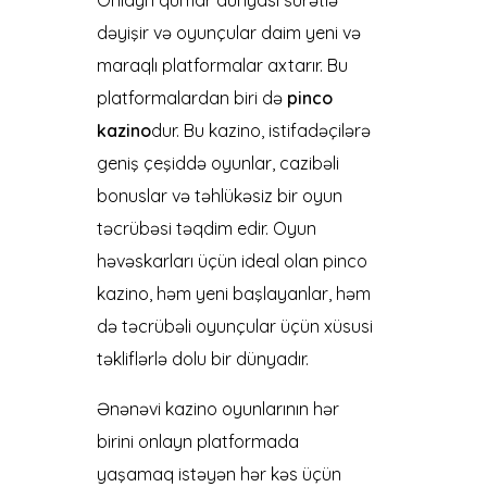
Onlayn qumar dünyası sürətlə
dəyişir və oyunçular daim yeni və
maraqlı platformalar axtarır. Bu
platformalardan biri də
pinco
kazino
dur. Bu kazino, istifadəçilərə
geniş çeşiddə oyunlar, cazibəli
bonuslar və təhlükəsiz bir oyun
təcrübəsi təqdim edir. Oyun
həvəskarları üçün ideal olan pinco
kazino, həm yeni başlayanlar, həm
də təcrübəli oyunçular üçün xüsusi
təkliflərlə dolu bir dünyadır.
Ənənəvi kazino oyunlarının hər
birini onlayn platformada
yaşamaq istəyən hər kəs üçün