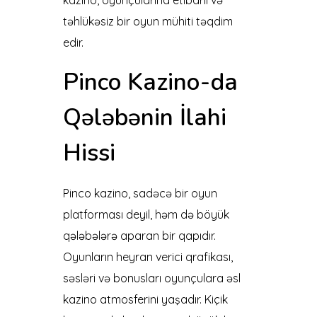
kazino, oyunçularına etibarlı və
təhlükəsiz bir oyun mühiti təqdim
edir.
Pinco Kazino-da
Qələbənin İlahi
Hissi
Pinco kazino, sadəcə bir oyun
platforması deyil, həm də böyük
qələbələrə aparan bir qapıdır.
Oyunların heyran verici qrafikası,
səsləri və bonusları oyunçulara əsl
kazino atmosferini yaşadır. Kiçik