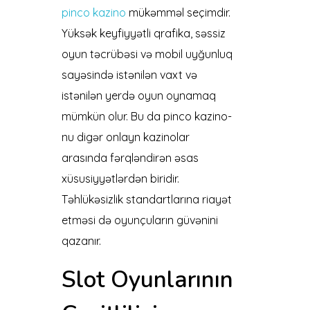
pinco kazino
mükəmməl seçimdir.
Yüksək keyfiyyətli qrafika, səssiz
oyun təcrübəsi və mobil uyğunluq
sayəsində istənilən vaxt və
istənilən yerdə oyun oynamaq
mümkün olur. Bu da pinco kazino-
nu digər onlayn kazinolar
arasında fərqləndirən əsas
xüsusiyyətlərdən biridir.
Təhlükəsizlik standartlarına riayət
etməsi də oyunçuların güvənini
qazanır.
Slot Oyunlarının