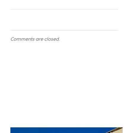
Comments are closed.