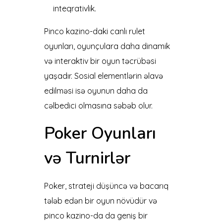
inteqrativlik.
Pinco kazino-daki canlı rulet
oyunları, oyunçulara daha dinamik
və interaktiv bir oyun təcrübəsi
yaşadır. Sosial elementlərin əlavə
edilməsi isə oyunun daha da
cəlbedici olmasına səbəb olur.
Poker Oyunları
və Turnirlər
Poker, strateji düşüncə və bacarıq
tələb edən bir oyun növüdür və
pinco kazino-da da geniş bir