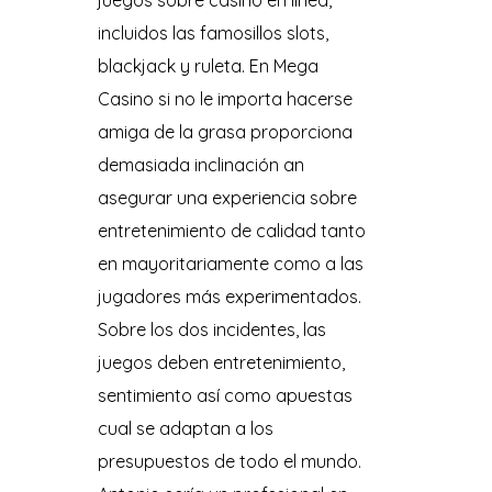
juegos sobre casino en línea,
incluidos las famosillos slots,
blackjack y ruleta. En Mega
Casino si no le importa hacerse
amiga de la grasa proporciona
demasiada inclinación an
asegurar una experiencia sobre
entretenimiento de calidad tanto
en mayoritariamente como a las
jugadores más experimentados.
Sobre los dos incidentes, las
juegos deben entretenimiento,
sentimiento así­ como apuestas
cual se adaptan a los
presupuestos de todo el mundo.