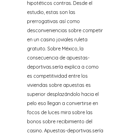
hipotéticos contras. Desde el
estudio, estas son las
prerrogativas así­ como
desconveniencias sobre competir
en un casino joviales ruleta
gratuito. Sobre México, la
consecuencia de apuestas-
deportivas.serí­a explica a como
es competitividad entre los
viviendas sobre apuestas es
superior desplazándolo hacia el
pelo eso llegan a convertirse en
focos de luces mira sobre las
bonos sobre recibimiento del
casino. Apuestas-deportivas.serí­a