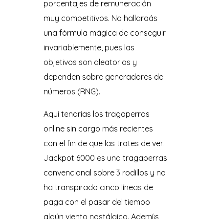
porcentajes de remuneración
muy competitivos. No hallaraás
una fórmula mágica de conseguir
invariablemente, pues las
objetivos son aleatorios y
dependen sobre generadores de
números (RNG).
Aquí tendrí­as los tragaperras
online sin cargo más recientes
con el fin de que las trates de ver.
Jackpot 6000 es una tragaperras
convencional sobre 3 rodillos y no
ha transpirado cinco líneas de
paga con el pasar del tiempo
algún viento nostálgico. Ademí¡s,