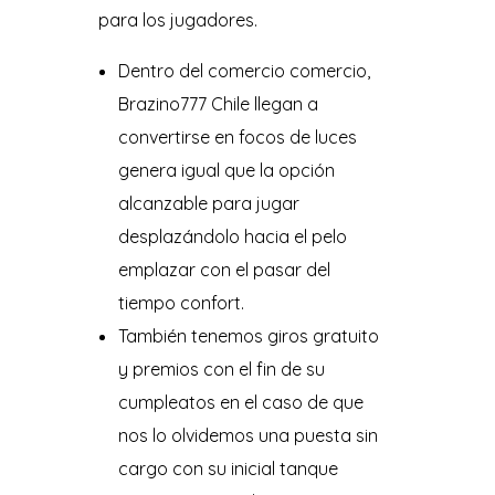
para los jugadores.
Dentro del comercio comercio,
Brazino777 Chile llegan a
convertirse en focos de luces
genera igual que la opción
alcanzable para jugar
desplazándolo hacia el pelo
emplazar con el pasar del
tiempo confort.
También tenemos giros gratuito
y premios con el fin de su
cumpleatos en el caso de que
nos lo olvidemos una puesta sin
cargo con su inicial tanque