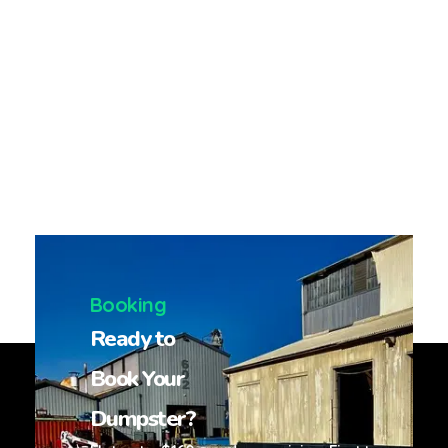
Booking
Ready to
Book Your
Dumpster?