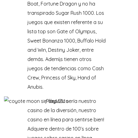
Boat, Fortune Dragon y no ha
transpirado Sugar Rush 1000. Los
juegos que existen referente a su
lista top son Gate of Olympus,
Sweet Bonanza 1000, Buffalo Hold
and Win, Destiny Joker, entre
demás. Ademí¡s tienen otros
juegos de tendencias como Cash
Crew, Princess of Sky, Hand of
Anubis.
¡PlayUZU serí­a nuestro
casino de la diversión, nuestro
casino en línea para sentirse bien!
Adquiere dentro de 100’s sobre