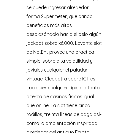
se puede ingresar alrededor
forma Supermeter, que brinda
beneficios más altos
desplazándolo hacia el pelo algún
jackpot sobre x6.000. Levante slot
de NetEnt provee una practica
simple, sobre alta volatilidad y
joviales cualquier el paladar
vintage. Cleopatra sobre IGT es
cualquier cualquier típico lo tanto
acerca de casinos físicos igual
que online. La slot tiene cinco
rodillos, treinta líneas de paga así­
como la ambientación inspirada
alrededor del antiguo Egipto.