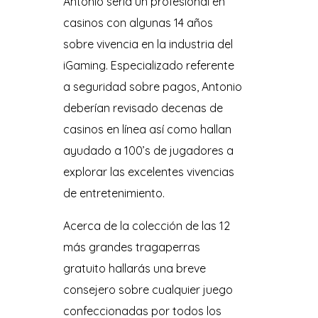
Antonio serí­a un profesional en
casinos con algunas 14 años
sobre vivencia en la industria del
iGaming. Especializado referente
a seguridad sobre pagos, Antonio
deberían revisado decenas de
casinos en línea así­ como hallan
ayudado a 100’s de jugadores a
explorar las excelentes vivencias
de entretenimiento.
Acerca de la colección de las 12
más grandes tragaperras
gratuito hallarás una breve
consejero sobre cualquier juego
confeccionadas por todos los