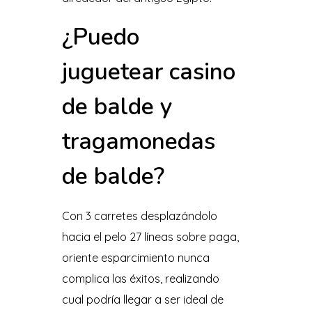
¿Puedo
juguetear casino
de balde y
tragamonedas
de balde?
Con 3 carretes desplazándolo
hacia el pelo 27 líneas sobre paga,
oriente esparcimiento nunca
complica las éxitos, realizando
cual podrí­a llegar a ser ideal de