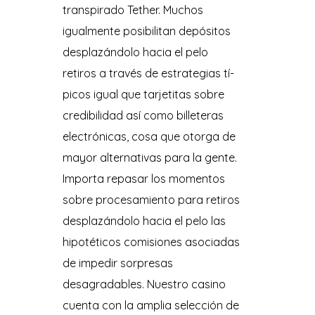
transpirado Tether. Muchos
igualmente posibilitan depósitos
desplazándolo hacia el pelo
retiros a través de estrategias tí­
picos igual que tarjetitas sobre
credibilidad así­ como billeteras
electrónicas, cosa que otorga de
mayor alternativas para la gente.
Importa repasar los momentos
sobre procesamiento para retiros
desplazándolo hacia el pelo las
hipotéticos comisiones asociadas
de impedir sorpresas
desagradables. Nuestro casino
cuenta con la amplia selección de