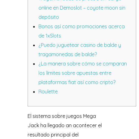
online en Demoslot – coyote moon sin
depósito
Bonos así­ como promociones acerca
de 1xSlots
¿Puedo juguetear casino de balde y
tragamonedas de balde?
¿La manera sobre cómo se comparan
los límites sobre apuestas entre
plataformas fiat así­ como cripto?
Roulette
El sistema sobre juegos Mega
Jack ha llegado an acontecer el
resultado principal del