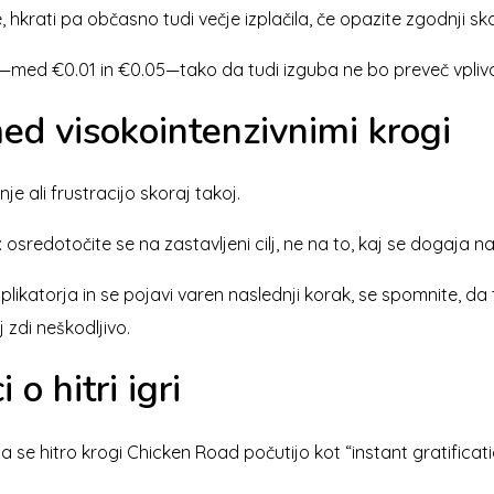
ati pa občasno tudi večje izplačila, če opazite zgodnji skok
—med €0.01 in €0.05—tako da tudi izguba ne bo preveč vpliv
ed visokointenzivnimi krogi
je ali frustracijo skoraj takoj.
sredotočite se na zastavljeni cilj, ne na to, kaj se dogaja na
ltiplikatorja in se pojavi varen naslednji korak, se spomnite, 
zdi neškodljivo.
 o hitri igri
 se hitro krogi Chicken Road počutijo kot “instant gratific