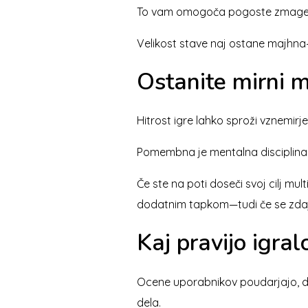
To vam omogoča pogoste zmage, hkr
Velikost stave naj ostane majhna
Ostanite mirni m
Hitrost igre lahko sproži vznemirjen
Pomembna je mentalna disciplina: o
Če ste na poti doseči svoj cilj mu
dodatnim tapkom—tudi če se zdaj 
Kaj pravijo igralci
Ocene uporabnikov poudarjajo, da
dela.