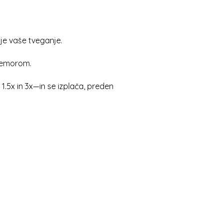
je vaše tveganje.
premorom.
1.5x in 3x—in se izplača, preden