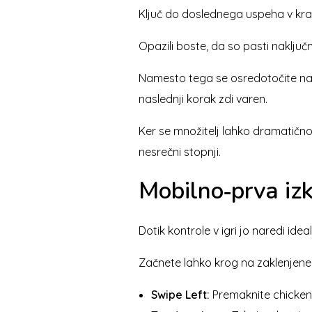
Ključ do doslednega uspeha v kratk
Opazili boste, da so pasti naklj
Namesto tega se osredotočite na pr
naslednji korak zdi varen.
Ker se množitelj lahko dramatično d
nesrečni stopnji.
Mobilno‑prva izku
Dotik kontrole v igri jo naredi id
Začnete lahko krog na zaklenjene
Swipe Left:
Premaknite chicken 