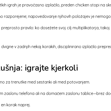
ih igrah je pravočasno izplačilo, preden chicken stopi na skr
učno razporejene; napovedovanje njihovih položajev je nemogo
eprosto pravilo: ko dosežete svoj cilj multiplikatorja, takoj 
vigne v zadnjih nekaj korakih, disciplinirano izplačilo prepreči
šnja: igrajte kjerkoli
ealno za trenutke med sestanki ali med potovanjem.
m zaslonu telefona ali na domačem zaslonu tablice—brez doda
en korak naprej.