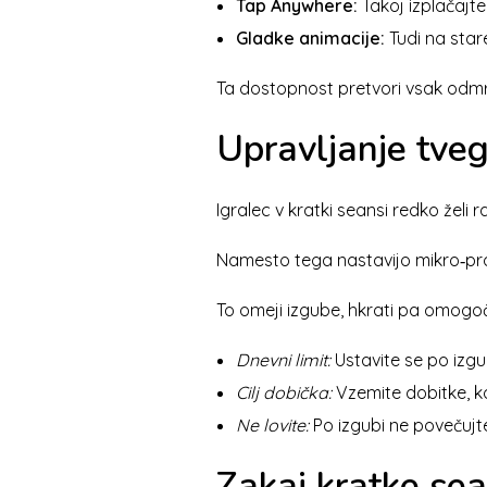
Tap Anywhere:
Takoj izplačajte
Gladke animacije:
Tudi na star
Ta dostopnost pretvori vsak odmrl
Upravljanje tve
Igralec v kratki seansi redko želi r
Namesto tega nastavijo mikro‑pr
To omeji izgube, hkrati pa omogoč
Dnevni limit:
Ustavite se po izgub
Cilj dobička:
Vzemite dobitke, k
Ne lovite:
Po izgubi ne povečujte
Zakaj kratke sea