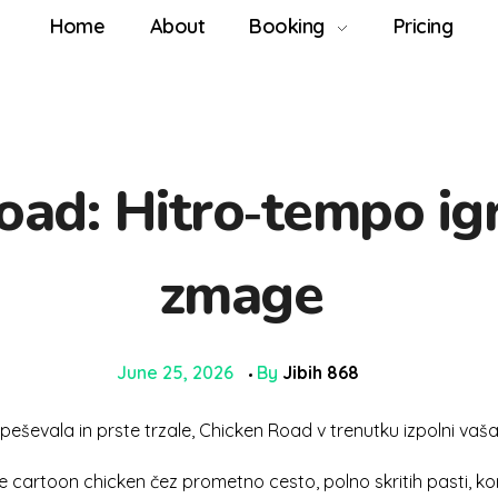
Home
About
Booking
Pricing
oad: Hitro‑tempo igr
zmage
June 25, 2026
By
Jibih 868
speševala in prste trzale, Chicken Road v trenutku izpolni vaš
te cartoon chicken čez prometno cesto, polno skritih pasti,