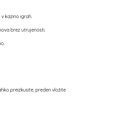
 v kazino igrah.
ova brez utrujenosti.
no.
hko preizkusite, preden vložite