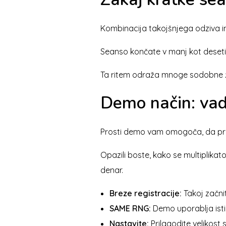
Kombinacija takojšnjega odziva in 
Seanso končate v manj kot deseti
Ta ritem odraža mnoge sodobne živ
Demo način: vad
Prosti demo vam omogoča, da prei
Opazili boste, kako se multiplika
denar.
Breze registracije:
Takoj začnit
SAME RNG:
Demo uporablja isti 
Nastavite:
Prilagodite velikost