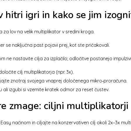
itri igri in kako se jim izogni
za lov na velik multiplikator v sredini kroga.
r se naključna past pojavi prej, kot ste pričakovali.
 ne nastavite cilja za izplačilo; odločitve postanejo impulz
očite cilj multiplikatorja (npr. 3x).
jajte znotraj svojega vnaprej določenega mikro‑proračuna.
ali izgubi si vzemite kratek odmor za reset čustev.
re zmage: ciljni multiplikatorji
Easy načinom in ciljajte na konzervativen cilj okoli 2x–3x multi