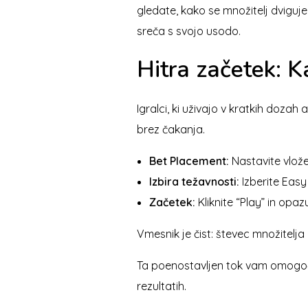
gledate, kako se množitelj dviguje. 
sreča s svojo usodo.
Hitra začetek: K
Igralci, ki uživajo v kratkih dozah
brez čakanja.
Bet Placement:
Nastavite vlož
Izbira težavnosti:
Izberite Easy
Začetek:
Kliknite “Play” in opaz
Vmesnik je čist: števec množitelja
Ta poenostavljen tok vam omogoča, 
rezultatih.