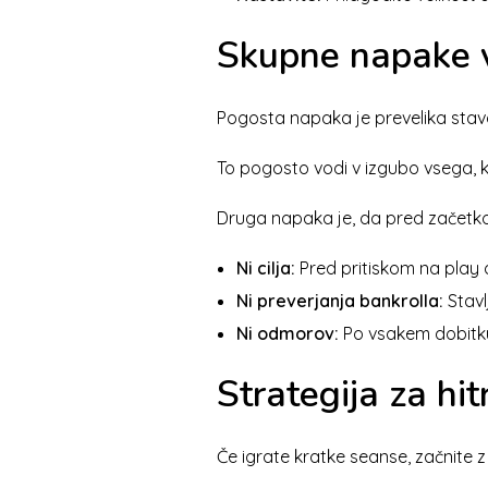
Skupne napake v h
Pogosta napaka je prevelika stava 
To pogosto vodi v izgubo vsega, ke
Druga napaka je, da pred začetkom
Ni cilja:
Pred pritiskom na play dol
Ni preverjanja bankrolla:
Stavl
Ni odmorov:
Po vsakem dobitku 
Strategija za hit
Če igrate kratke seanse, začnite z 