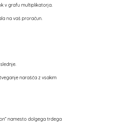
 v grafu multiplikatorja.
ala na vaš proračun.
slednje.
da tveganje narašča z vsakim
ation” namesto dolgega trdega