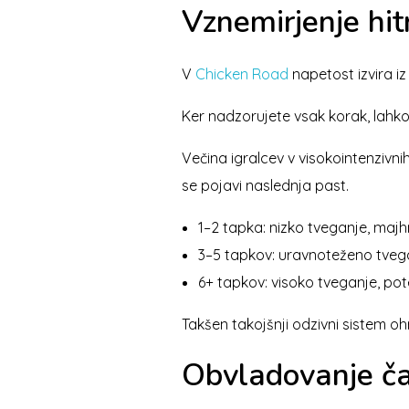
Vznemirjenje hi
V
Chicken Road
napetost izvira i
Ker nadzorujete vsak korak, lahko
Večina igralcev v visokointenzivni
se pojavi naslednja past.
1–2 tapka: nizko tveganje, maj
3–5 tapkov: uravnoteženo tvegan
6+ tapkov: visoko tveganje, pote
Takšen takojšnji odzivni sistem oh
Obvladovanje ča