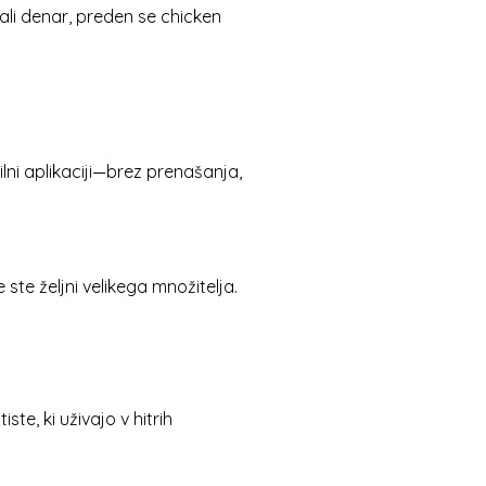
ačali denar, preden se chicken
bilni aplikaciji—brez prenašanja,
te željni velikega množitelja.
e, ki uživajo v hitrih