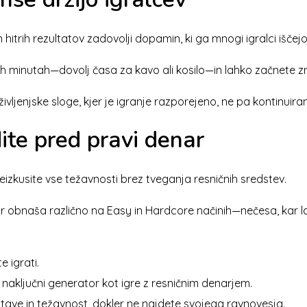
hitrih rezultatov zadovolji dopamin, ki ga mnogi igralci iščejo
h minutah—dovolj časa za kavo ali kosilo—in lahko začnete zn
ljenjske sloge, kjer je igranje razporejeno, ne pa kontinuira
ite pred pravi denar
zkusite vse težavnosti brez tveganja resničnih sredstev.
tor obnaša različno na Easy in Hardcore načinih—nečesa, kar la
e igrati.
naključni generator kot igre z resničnim denarjem.
 stave in težavnost, dokler ne najdete svojega ravnovesja.