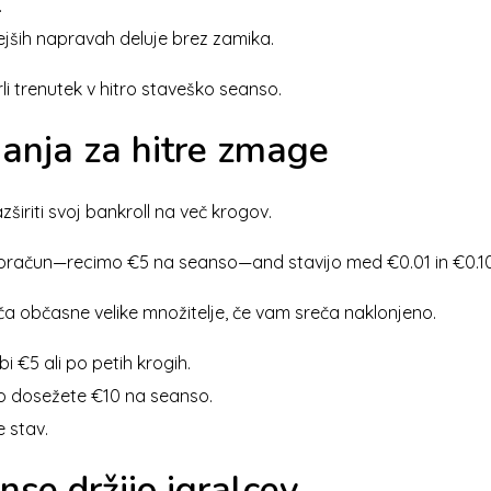
.
ejših napravah deluje brez zamika.
i trenutek v hitro staveško seanso.
ganja za hitre zmage
azširiti svoj bankroll na več krogov.
oračun—recimo €5 na seanso—and stavijo med €0.01 in €0.10
a občasne velike množitelje, če vam sreča naklonjeno.
i €5 ali po petih krogih.
o dosežete €10 na seanso.
 stav.
nse držijo igralcev