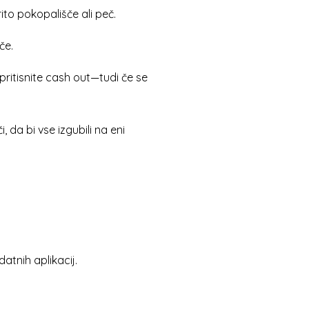
ito pokopališče ali peč.
če.
pritisnite cash out—tudi če se
, da bi vse izgubili na eni
tnih aplikacij.