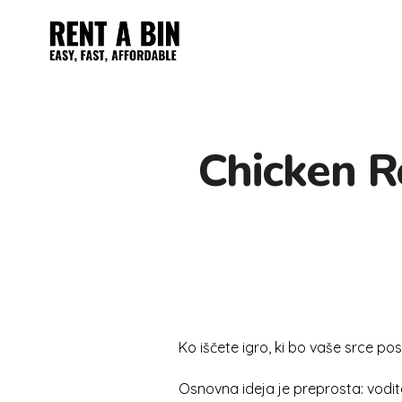
Reliable Services
Reliable Services. Local Experts
Chicken R
Ko iščete igro, ki bo vaše srce po
Osnovna ideja je preprosta: vodi