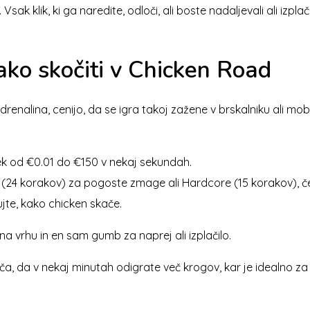
Vsak klik, ki ga naredite, odloči, ali boste nadaljevali ali izpl
ako skočiti v Chicken Road
 adrenalina, cenijo, da se igra takoj zažene v brskalniku ali mo
ek od €0.01 do €150 v nekaj sekundah.
 (24 korakov) za pogoste zmage ali Hardcore (15 korakov), če s
ujte, kako chicken skače.
 na vrhu in en sam gumb za naprej ali izplačilo.
da v nekaj minutah odigrate več krogov, kar je idealno za tist