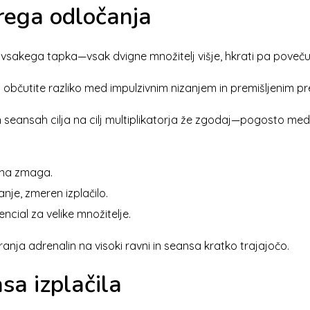
trega odločanja
z vsakega tapka—vsak dvigne množitelj višje, hkrati pa poveču
 občutite razliko med impulzivnim nizanjem in premišljenim 
h seansah cilja na cilj multiplikatorja že zgodaj—pogosto med 
hna zmaga.
je, zmeren izplačilo.
ncial za velike množitelje.
ranja adrenalin na visoki ravni in seansa kratko trajajočo.
sa izplačila