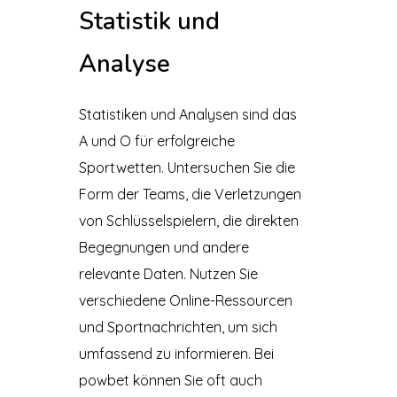
Statistik und
Analyse
Statistiken und Analysen sind das
A und O für erfolgreiche
Sportwetten. Untersuchen Sie die
Form der Teams, die Verletzungen
von Schlüsselspielern, die direkten
Begegnungen und andere
relevante Daten. Nutzen Sie
verschiedene Online-Ressourcen
und Sportnachrichten, um sich
umfassend zu informieren. Bei
powbet können Sie oft auch