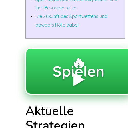
ihre Besonderheiten
Die Zukunft des Sportwettens und
powbets Rolle dabei
🔥
Spielen
▶️
Aktuelle
Strategien