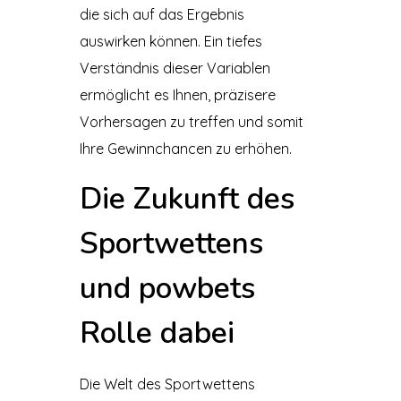
die sich auf das Ergebnis
auswirken können. Ein tiefes
Verständnis dieser Variablen
ermöglicht es Ihnen, präzisere
Vorhersagen zu treffen und somit
Ihre Gewinnchancen zu erhöhen.
Die Zukunft des
Sportwettens
und powbets
Rolle dabei
Die Welt des Sportwettens