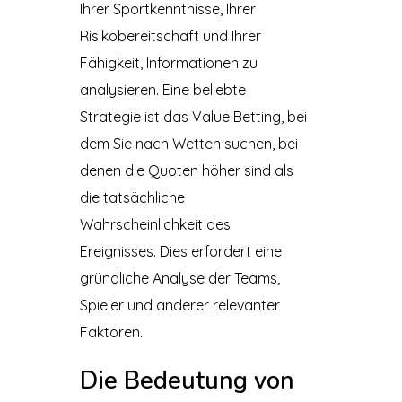
Ihrer Sportkenntnisse, Ihrer
Risikobereitschaft und Ihrer
Fähigkeit, Informationen zu
analysieren. Eine beliebte
Strategie ist das Value Betting, bei
dem Sie nach Wetten suchen, bei
denen die Quoten höher sind als
die tatsächliche
Wahrscheinlichkeit des
Ereignisses. Dies erfordert eine
gründliche Analyse der Teams,
Spieler und anderer relevanter
Faktoren.
Die Bedeutung von