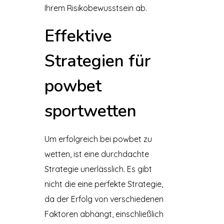
Ihrem Risikobewusstsein ab.
Effektive
Strategien für
powbet
sportwetten
Um erfolgreich bei powbet zu
wetten, ist eine durchdachte
Strategie unerlässlich. Es gibt
nicht die eine perfekte Strategie,
da der Erfolg von verschiedenen
Faktoren abhängt, einschließlich