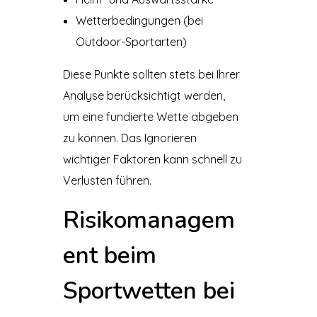
Wetterbedingungen (bei
Outdoor-Sportarten)
Diese Punkte sollten stets bei Ihrer
Analyse berücksichtigt werden,
um eine fundierte Wette abgeben
zu können. Das Ignorieren
wichtiger Faktoren kann schnell zu
Verlusten führen.
Risikomanagem
ent beim
Sportwetten bei