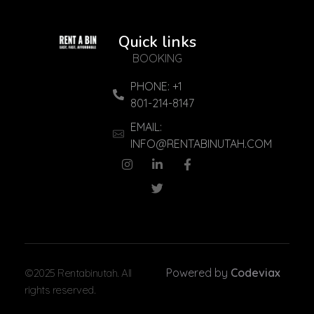
Quick links
Reliable Services
Reliable Services. Local Experts
BOOKING
PHONE: +1
801-214-8147
EMAIL:
INFO@RENTABINUTAH.COM
Powered by
Codeviax
©2025 Rentabinutah. All
rights reserved.