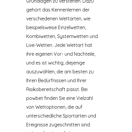
Grundlagen zu verstehen. Dazu
gehört das Kennenlernen der
verschiedenen Wettarten, wie
beispielsweise Einzelwetten,
Kombiwetten, Systemwetten und
Live-Wetten. Jede Wettart hat
ihre eigenen Vor- und Nachteile,
und es ist wichtig, diejenige
auszuwählen, die am besten zu
Ihren Bedürfnissen und Ihrer
Risikobereitschaft passt. Bei
powbet finden Sie eine Vielzahl
von Wettoptionen, die auf
unterschiedliche Sportarten und
Ereignisse zugeschnitten sind.