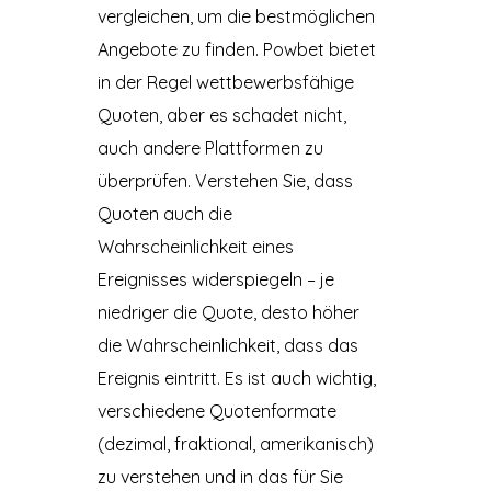
vergleichen, um die bestmöglichen
Angebote zu finden. Powbet bietet
in der Regel wettbewerbsfähige
Quoten, aber es schadet nicht,
auch andere Plattformen zu
überprüfen. Verstehen Sie, dass
Quoten auch die
Wahrscheinlichkeit eines
Ereignisses widerspiegeln – je
niedriger die Quote, desto höher
die Wahrscheinlichkeit, dass das
Ereignis eintritt. Es ist auch wichtig,
verschiedene Quotenformate
(dezimal, fraktional, amerikanisch)
zu verstehen und in das für Sie