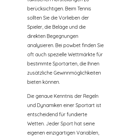
berücksichtigen. Beim Tennis
sollten Sie die Vorlieben der
Spieler, die Beläge und die
direkten Begegnungen
analysieren. Bei powbet finden Sie
oft auch spezielle Wettmärkte für
bestimmte Sportarten, die Ihnen
zusätzliche Gewinnmöglichkeiten
bieten können.
Die genaue Kenntnis der Regeln
und Dynamiken einer Sportart ist
entscheidend für fundierte
Wetten. Jeder Sport hat seine
eigenen einzigartigen Variablen,