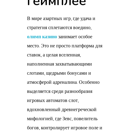
геймплее
В мире азартных игр, где удача и
стратегия сплетаются воедино,
олимп казино
занимает особое
место. Это не просто платформа для
ставок, а целая вселенная,
наполненная захватывающими
слотами, щедрыми бонусами и
атмосферой адреналина. Особенно
выделяется среди разнообразия
игровых автоматов слот,
вдохновленный древнегреческой
мифологией, где Зевс, повелитель
богов, контролирует игровое поле и