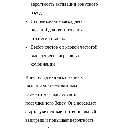
вероятность активации бонусного
раунда.
Использование каскадных
падений для тестирования
стратегий ставок.
Выбор слотов с высокой частотой
выпадения выигрышных
комбинаций.
В целом, функция каскадных
падений является важным
элементом геймплея слота,
посвященного Зевсу. Она добавляет
азарта, увеличивает потенциальный
выигрыш и повышает вероятность