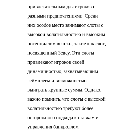
привлекательным для игроков с
разными предпочтениями. Среди
них особое место занимают слоты с
высокой волатильностью и высоким
потенциалом выплат, такие как слот,
посвященный Зевсу. Эти слоты
привлекают игроков своей
динамичностью, захватывающим
геймплеем и возможностью
выиграть крупные суммы. Однако,
важно помнить, что слоты с высокой
волатильностью требуют более
осторожного подхода к ставкам и
управления банкроллом.