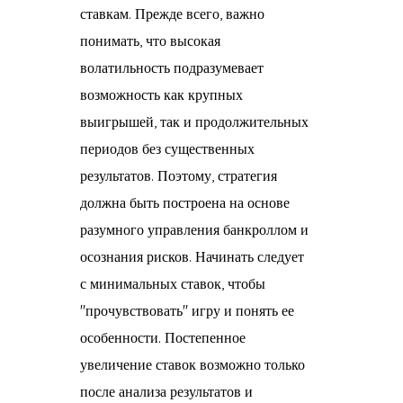
ставкам. Прежде всего, важно
понимать, что высокая
волатильность подразумевает
возможность как крупных
выигрышей, так и продолжительных
периодов без существенных
результатов. Поэтому, стратегия
должна быть построена на основе
разумного управления банкроллом и
осознания рисков. Начинать следует
с минимальных ставок, чтобы
"прочувствовать" игру и понять ее
особенности. Постепенное
увеличение ставок возможно только
после анализа результатов и