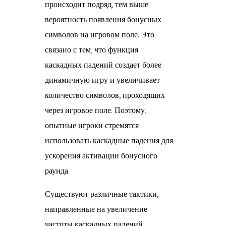
происходит подряд, тем выше
вероятность появления бонусных
символов на игровом поле. Это
связано с тем, что функция
каскадных падений создает более
динамичную игру и увеличивает
количество символов, проходящих
через игровое поле. Поэтому,
опытные игроки стремятся
использовать каскадные падения для
ускорения активации бонусного
раунда.
Существуют различные тактики,
направленные на увеличение
частоты каскадных падений.