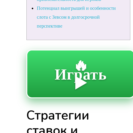
Потенциал выигрышей и особенности
слота с Зевсом в долгосрочной
перспективе
🔥
Играть
▶️
Стратегии
ставок и