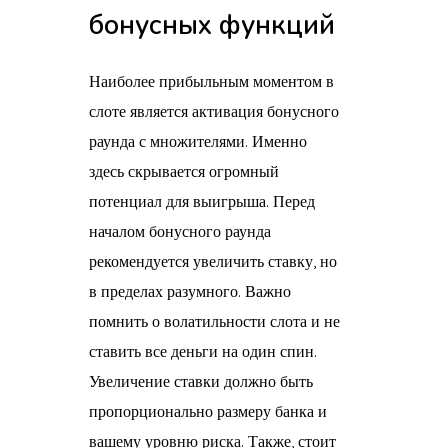
бонусных функций
Наиболее прибыльным моментом в
слоте является активация бонусного
раунда с множителями. Именно
здесь скрывается огромный
потенциал для выигрыша. Перед
началом бонусного раунда
рекомендуется увеличить ставку, но
в пределах разумного. Важно
помнить о волатильности слота и не
ставить все деньги на один спин.
Увеличение ставки должно быть
пропорционально размеру банка и
вашему уровню риска. Также, стоит