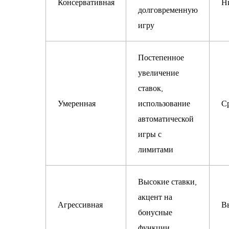
Консервативная
Н
долговременную
игру
Постепенное
увеличение
ставок,
Умеренная
использование
С
автоматической
игры с
лимитами
Высокие ставки,
акцент на
Агрессивная
В
бонусные
функции