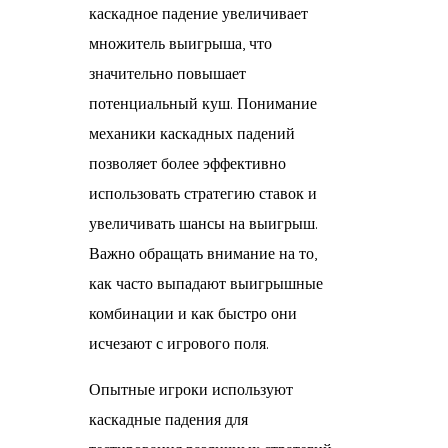
каскадное падение увеличивает
множитель выигрыша, что
значительно повышает
потенциальный куш. Понимание
механики каскадных падений
позволяет более эффективно
использовать стратегию ставок и
увеличивать шансы на выигрыш.
Важно обращать внимание на то,
как часто выпадают выигрышные
комбинации и как быстро они
исчезают с игрового поля.
Опытные игроки используют
каскадные падения для