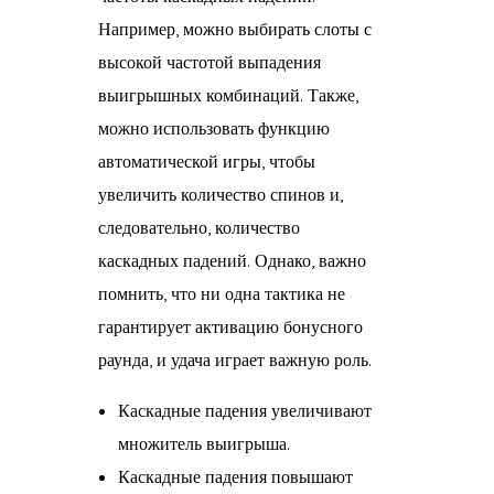
Например, можно выбирать слоты с
высокой частотой выпадения
выигрышных комбинаций. Также,
можно использовать функцию
автоматической игры, чтобы
увеличить количество спинов и,
следовательно, количество
каскадных падений. Однако, важно
помнить, что ни одна тактика не
гарантирует активацию бонусного
раунда, и удача играет важную роль.
Каскадные падения увеличивают
множитель выигрыша.
Каскадные падения повышают