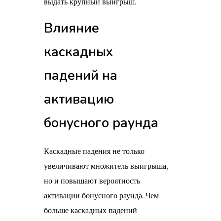
выдать крупный выигрыш.
Влияние
каскадных
падений на
активацию
бонусного раунда
Каскадные падения не только
увеличивают множитель выигрыша,
но и повышают вероятность
активации бонусного раунда. Чем
больше каскадных падений