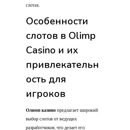
слотах.
Особенности
слотов в Olimp
Casino и их
привлекательн
ость для
игроков
Олимп казино
предлагает широкий
выбор слотов от ведущих
разработчиков, что делает его