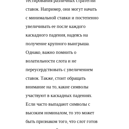
тестирования различных стратегий
ставок. Например, они могут начать
с минимальной ставки и постепенно
увеличивать ее после каждого
каскадного падения, надеясь на
получение крупного выигрыша.
Однако, важно помнить о
волатильности слота и не
переусердствовать с увеличением
ставок. Также, стоит обращать
внимание на то, какие символы
участвуют в каскадных падениях.
Если часто выпадают символы с
высоким номиналом, то это может
быть признаком того, что слот готов