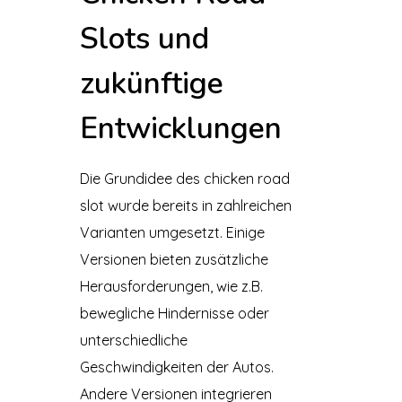
Slots und
zukünftige
Entwicklungen
Die Grundidee des
chicken road
slot
wurde bereits in zahlreichen
Varianten umgesetzt. Einige
Versionen bieten zusätzliche
Herausforderungen, wie z.B.
bewegliche Hindernisse oder
unterschiedliche
Geschwindigkeiten der Autos.
Andere Versionen integrieren