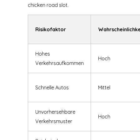
chicken road slot
.
Risikofaktor
Wahrscheinlichke
Hohes
Hoch
Verkehrsaufkommen
Schnelle Autos
Mittel
Unvorhersehbare
Hoch
Verkehrsmuster