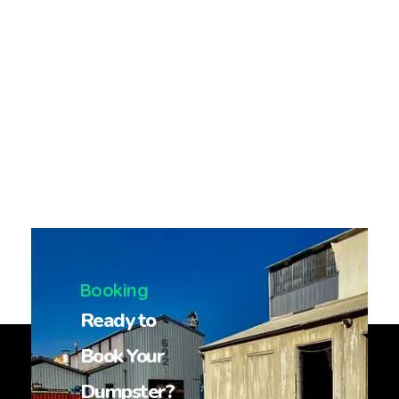
Booking
Ready to
Book Your
Dumpster?