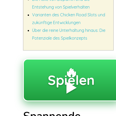
Entstehung von Spielverhalten
Varianten des Chicken Road Slots und
zukünftige Entwicklungen
Über die reine Unterhaltung hinaus: Die
Potenziale des Spielkonzepts
🔥
Spielen
▶️