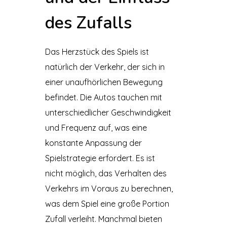
des Zufalls
Das Herzstück des Spiels ist
natürlich der Verkehr, der sich in
einer unaufhörlichen Bewegung
befindet. Die Autos tauchen mit
unterschiedlicher Geschwindigkeit
und Frequenz auf, was eine
konstante Anpassung der
Spielstrategie erfordert. Es ist
nicht möglich, das Verhalten des
Verkehrs im Voraus zu berechnen,
was dem Spiel eine große Portion
Zufall verleiht. Manchmal bieten