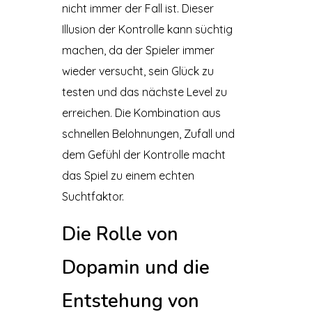
nicht immer der Fall ist. Dieser
Illusion der Kontrolle kann süchtig
machen, da der Spieler immer
wieder versucht, sein Glück zu
testen und das nächste Level zu
erreichen. Die Kombination aus
schnellen Belohnungen, Zufall und
dem Gefühl der Kontrolle macht
das Spiel zu einem echten
Suchtfaktor.
Die Rolle von
Dopamin und die
Entstehung von