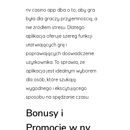
nv casino app dba o to, aby gra
była dla graczy przyjemnością, a
nie źródłem stresu. Dlatego
aplikacja oferuje szereg funkcji
ułatwiających grę i
poprawiających doświadczenie
użytkownika. To sprawia, że
aplikacja jest idealnym wyborem
dla osób, które szukają
wygodnego i ekscytującego
sposobu na spędzanie czasu.
Bonusy i
Promocje w nv