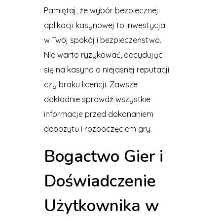
Pamiętaj, że wybór bezpiecznej
aplikacji kasynowej to inwestycja
w Twój spokój i bezpieczeństwo.
Nie warto ryzykować, decydując
się na kasyno o niejasnej reputacji
czy braku licencji. Zawsze
dokładnie sprawdź wszystkie
informacje przed dokonaniem
depozytu i rozpoczęciem gry.
Bogactwo Gier i
Doświadczenie
Użytkownika w