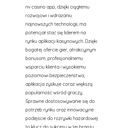
nv casino app, dzięki ciągłemu
rozwojowi i wdrażaniu
najnowszych technologii, ma
potencjał stać się liderem na
rynku aplikacji kasynowych. Dzięki
bogatej ofercie gier, atrakcyjnym
bonusom, profesjonalnemu
wsparciu klienta i wysokiemu
poziomowi bezpieczeństwa,
aplikacja zyskuje coraz większą
popularność wśród graczy.
Sprawne dostosowywanie się do
potrzeb rynku oraz innowacyjne
podejście do rozrywki hazardowej
to klucz do sukcesu w tej branży.