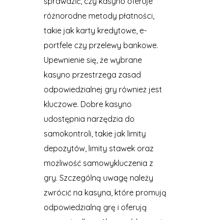
sprawdzić, czy kasyno oferuje
różnorodne metody płatności,
takie jak karty kredytowe, e-
portfele czy przelewy bankowe.
Upewnienie się, że wybrane
kasyno przestrzega zasad
odpowiedzialnej gry również jest
kluczowe. Dobre kasyno
udostępnia narzędzia do
samokontroli, takie jak limity
depozytów, limity stawek oraz
możliwość samowykluczenia z
gry. Szczególną uwagę należy
zwrócić na kasyna, które promują
odpowiedzialną grę i oferują