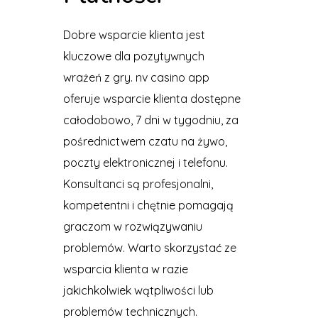
Dobre wsparcie klienta jest
kluczowe dla pozytywnych
wrażeń z gry. nv casino app
oferuje wsparcie klienta dostępne
całodobowo, 7 dni w tygodniu, za
pośrednictwem czatu na żywo,
poczty elektronicznej i telefonu.
Konsultanci są profesjonalni,
kompetentni i chętnie pomagają
graczom w rozwiązywaniu
problemów. Warto skorzystać ze
wsparcia klienta w razie
jakichkolwiek wątpliwości lub
problemów technicznych.