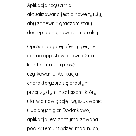
Aplikacja regularnie
aktualizowana jest o nowe tytuły,
aby zapewnić graczom stały
dostęp do najnowszych atrakcji.
Oprócz bogatej oferty gier, nv
casino app stawia również na
komfort i intuicyjność
użytkowania. Aplikacja
charakteryzuje się prostym i
przejrzystym interfejsem, który
ułatwia nawigację i wyszukiwanie
ulubionych gier. Dodatkowo,
aplikacja jest zoptymalizowana
pod kątem urządzeń mobilnych,