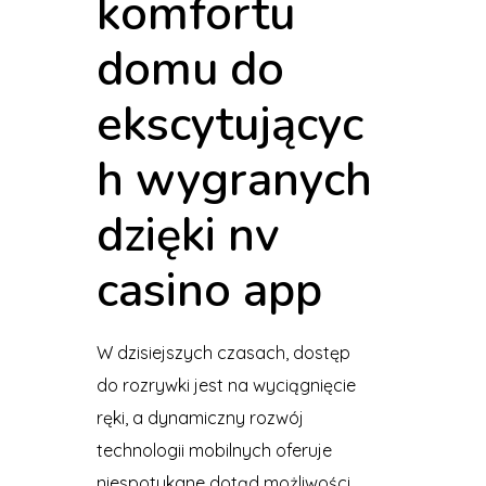
komfortu
domu do
ekscytującyc
h wygranych
dzięki nv
casino app
W dzisiejszych czasach, dostęp
do rozrywki jest na wyciągnięcie
ręki, a dynamiczny rozwój
technologii mobilnych oferuje
niespotykane dotąd możliwości.