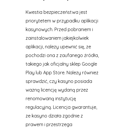
Kwestia bezpieczeństwa jest
priorytetem w przypadku aplikacji
kasynowych. Przed pobraniem i
zainstalowaniem jakiejkolwiek
aplikacji, należy upewnić się, że
pochodzi ona z zaufanego źródła,
takiego jak oficjalny sklep Google
Play lub App Store. Należy również
sprawdzić, czy kasyno posiada
ważną licencję wydaną przez
renomowaną instytucję
regulacyjną. Licencja gwarantuje,
że kasyno działa zgodnie z
prawem i przestrzega