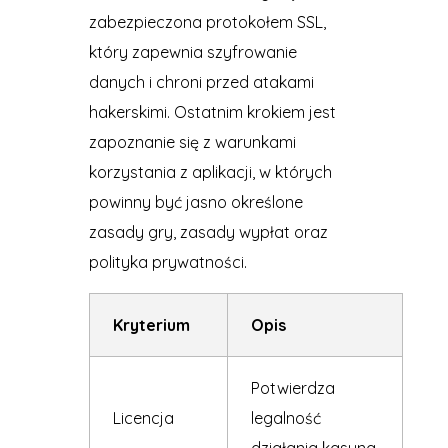
zabezpieczona protokołem SSL,
który zapewnia szyfrowanie
danych i chroni przed atakami
hakerskimi. Ostatnim krokiem jest
zapoznanie się z warunkami
korzystania z aplikacji, w których
powinny być jasno określone
zasady gry, zasady wypłat oraz
polityka prywatności.
Kryterium
Opis
Potwierdza
Licencja
legalność