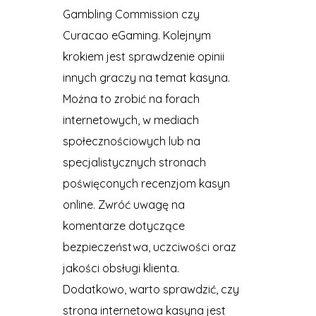
Gambling Commission czy
Curacao eGaming. Kolejnym
krokiem jest sprawdzenie opinii
innych graczy na temat kasyna.
Można to zrobić na forach
internetowych, w mediach
społecznościowych lub na
specjalistycznych stronach
poświęconych recenzjom kasyn
online. Zwróć uwagę na
komentarze dotyczące
bezpieczeństwa, uczciwości oraz
jakości obsługi klienta.
Dodatkowo, warto sprawdzić, czy
strona internetowa kasyna jest