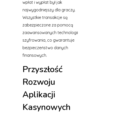
wpłat i wypłat był jak
najwygodniejszy dla graczy.
Wszystkie transakcje są
zabezpieczone za pomocą
zaawansowanych technologii
szyfrowania, co gwarantuje
bezpieczeństwo danych
finansowych.
Przyszłość
Rozwoju
Aplikacji
Kasynowych