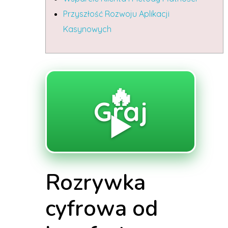
Przyszłość Rozwoju Aplikacji
Kasynowych
🔥
Graj
▶️
Rozrywka
cyfrowa od