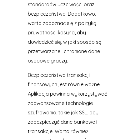
standardów uczciwości oraz
bezpieczeństwa. Dodatkowo,
warto zapoznać się z polityką
prywatności kasyna, aby
dowiedzieć się, w jaki sposób są
przetwarzane i chronione dane
osobowe graczy.
Bezpieczeństwo transakcji
finansowych jest równie ważne.
Aplikacja powinna wykorzystywać
zaawansowane technologie
szyfrowania, takie jak SSL, aby
zabezpieczyć dane bankowe i
transakcje. Warto również