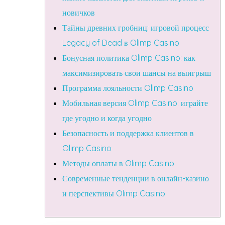
новичков
Тайны древних гробниц: игровой процесс
Legacy of Dead в Olimp Casino
Бонусная политика Olimp Casino: как
максимизировать свои шансы на выигрыш
Программа лояльности Olimp Casino
Мобильная версия Olimp Casino: играйте
где угодно и когда угодно
Безопасность и поддержка клиентов в
Olimp Casino
Методы оплаты в Olimp Casino
Современные тенденции в онлайн-казино
и перспективы Olimp Casino