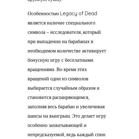
Особенностью Legacy of Dead
является наличие специального
символа – исследователя, который
при выпадении на барабанах в
необходимом количестве активирует
бонусную игру с бесплатными
вращениями. Во время этих
вращений один из символов
выбирается случайным образом и
становится расширяющимся,
заполняя весь барабан и увеличивая
шансы на выигрыш. Это делает игру
особенно захватывающей и
непредсказуемой, ведь каждый спин