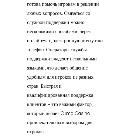
готова помочь игрокам в решении
любых вопросов. Связаться со
службой поддержки можно
несколькими способами: через
онлайн-чат, электронную почту или
телефон. Операторы службы
поддержки владеют несколькими
языками, что делает общение
удобным для игроков из разных
стран. Быстрая и
квалифицированная поддержка
клиентов – это важный фактор,
который делает Olimp Casino
привлекательным выбором для
игроков.