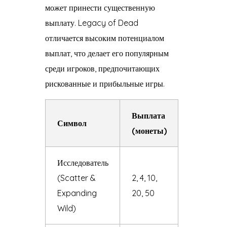
может принести существенную
выплату. Legacy of Dead
отличается высоким потенциалом
выплат, что делает его популярным
среди игроков, предпочитающих
рискованные и прибыльные игры.
Выплата
Символ
(монеты)
Исследователь
(Scatter &
2, 4, 10,
Expanding
20, 50
Wild)