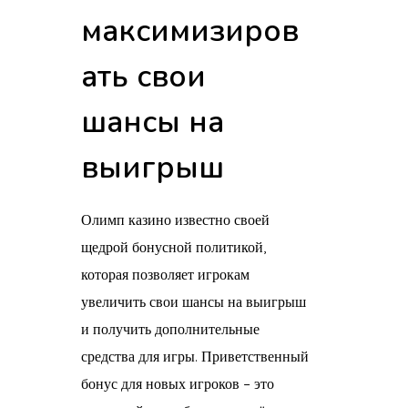
максимизиров
ать свои
шансы на
выигрыш
Олимп казино известно своей
щедрой бонусной политикой,
которая позволяет игрокам
увеличить свои шансы на выигрыш
и получить дополнительные
средства для игры. Приветственный
бонус для новых игроков – это