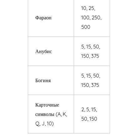
10, 25,
Фараон
100, 250,
500
5, 15, 50,
Анубис
150, 375
5, 15, 50,
Богиня
150, 375
Карточные
2, 5, 15,
символы (A, K,
50, 150
Q, J, 10)