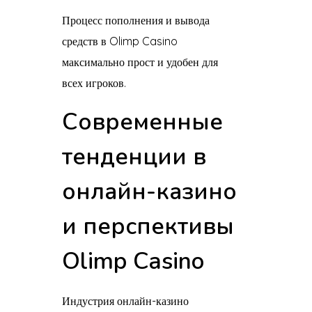
Процесс пополнения и вывода
средств в Olimp Casino
максимально прост и удобен для
всех игроков.
Современные
тенденции в
онлайн-казино
и перспективы
Olimp Casino
Индустрия онлайн-казино