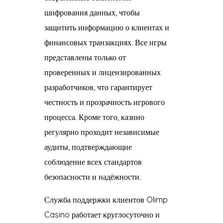
шифрования данных, чтобы
защитить информацию о клиентах и
финансовых транзакциях. Все игры
представлены только от
проверенных и лицензированных
разработчиков, что гарантирует
честность и прозрачность игрового
процесса. Кроме того, казино
регулярно проходит независимые
аудиты, подтверждающие
соблюдение всех стандартов
безопасности и надёжности.
Служба поддержки клиентов Olimp
Casino работает круглосуточно и