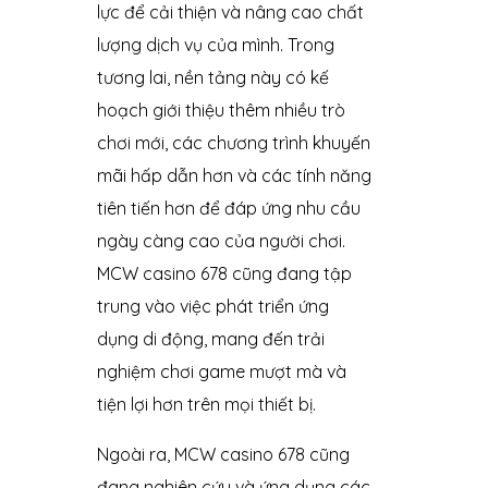
lực để cải thiện và nâng cao chất
lượng dịch vụ của mình. Trong
tương lai, nền tảng này có kế
hoạch giới thiệu thêm nhiều trò
chơi mới, các chương trình khuyến
mãi hấp dẫn hơn và các tính năng
tiên tiến hơn để đáp ứng nhu cầu
ngày càng cao của người chơi.
MCW casino 678 cũng đang tập
trung vào việc phát triển ứng
dụng di động, mang đến trải
nghiệm chơi game mượt mà và
tiện lợi hơn trên mọi thiết bị.
Ngoài ra, MCW casino 678 cũng
đang nghiên cứu và ứng dụng các