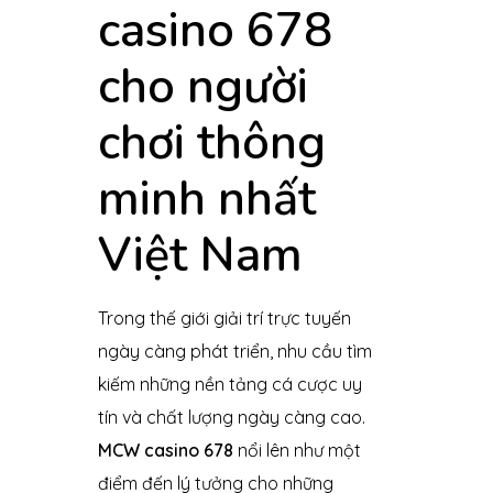
casino 678
cho người
chơi thông
minh nhất
Việt Nam
Trong thế giới giải trí trực tuyến
ngày càng phát triển, nhu cầu tìm
kiếm những nền tảng cá cược uy
tín và chất lượng ngày càng cao.
MCW casino 678
nổi lên như một
điểm đến lý tưởng cho những