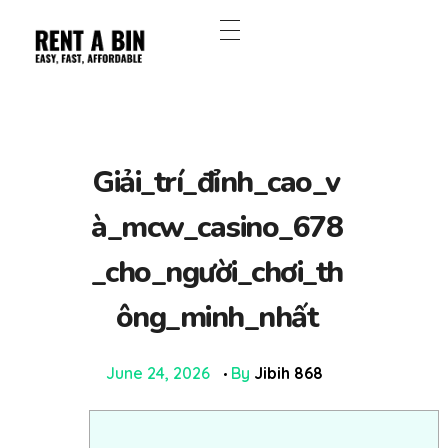
Giải_trí_đỉnh_cao_v
à_mcw_casino_678
_cho_người_chơi_th
ông_minh_nhất
June 24, 2026
By
Jibih 868