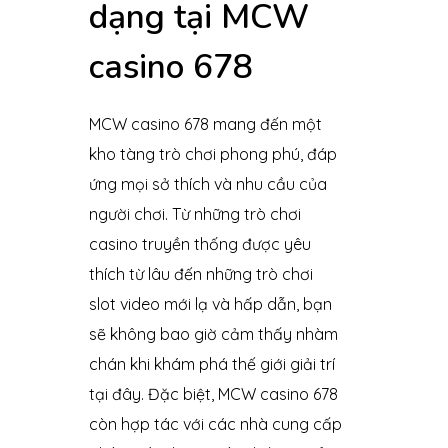
dạng tại MCW
casino 678
MCW casino 678 mang đến một
kho tàng trò chơi phong phú, đáp
ứng mọi sở thích và nhu cầu của
người chơi. Từ những trò chơi
casino truyền thống được yêu
thích từ lâu đến những trò chơi
slot video mới lạ và hấp dẫn, bạn
sẽ không bao giờ cảm thấy nhàm
chán khi khám phá thế giới giải trí
tại đây. Đặc biệt, MCW casino 678
còn hợp tác với các nhà cung cấp