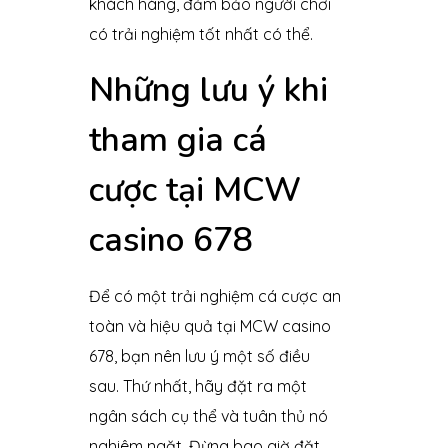
khách hàng, đảm bảo người chơi
có trải nghiệm tốt nhất có thể.
Những lưu ý khi
tham gia cá
cược tại MCW
casino 678
Để có một trải nghiệm cá cược an
toàn và hiệu quả tại MCW casino
678, bạn nên lưu ý một số điều
sau. Thứ nhất, hãy đặt ra một
ngân sách cụ thể và tuân thủ nó
nghiêm ngặt. Đừng bao giờ đặt