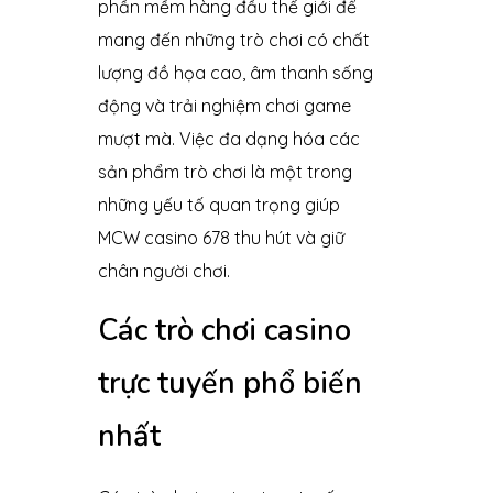
phần mềm hàng đầu thế giới để
mang đến những trò chơi có chất
lượng đồ họa cao, âm thanh sống
động và trải nghiệm chơi game
mượt mà. Việc đa dạng hóa các
sản phẩm trò chơi là một trong
những yếu tố quan trọng giúp
MCW casino 678 thu hút và giữ
chân người chơi.
Các trò chơi casino
trực tuyến phổ biến
nhất