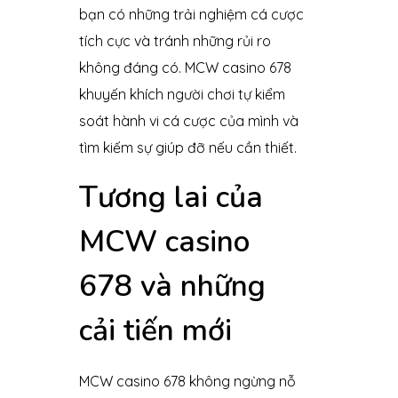
bạn có những trải nghiệm cá cược
tích cực và tránh những rủi ro
không đáng có. MCW casino 678
khuyến khích người chơi tự kiểm
soát hành vi cá cược của mình và
tìm kiếm sự giúp đỡ nếu cần thiết.
Tương lai của
MCW casino
678 và những
cải tiến mới
MCW casino 678 không ngừng nỗ