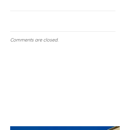
Comments are closed.