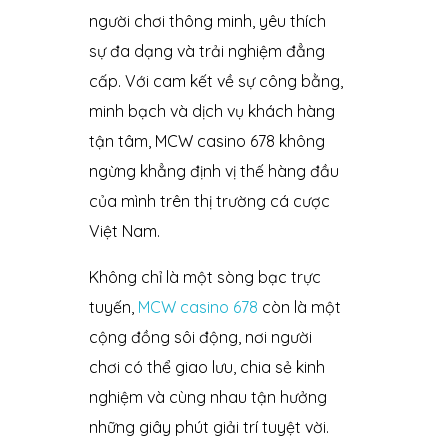
người chơi thông minh, yêu thích
sự đa dạng và trải nghiệm đẳng
cấp. Với cam kết về sự công bằng,
minh bạch và dịch vụ khách hàng
tận tâm, MCW casino 678 không
ngừng khẳng định vị thế hàng đầu
của mình trên thị trường cá cược
Việt Nam.
Không chỉ là một sòng bạc trực
tuyến,
MCW casino 678
còn là một
cộng đồng sôi động, nơi người
chơi có thể giao lưu, chia sẻ kinh
nghiệm và cùng nhau tận hưởng
những giây phút giải trí tuyệt vời.