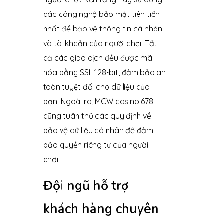
các công nghệ bảo mật tiên tiến
nhất để bảo vệ thông tin cá nhân
và tài khoản của người chơi. Tất
cả các giao dịch đều được mã
hóa bằng SSL 128-bit, đảm bảo an
toàn tuyệt đối cho dữ liệu của
bạn. Ngoài ra, MCW casino 678
cũng tuân thủ các quy định về
bảo vệ dữ liệu cá nhân để đảm
bảo quyền riêng tư của người
chơi.
Đội ngũ hỗ trợ
khách hàng chuyên