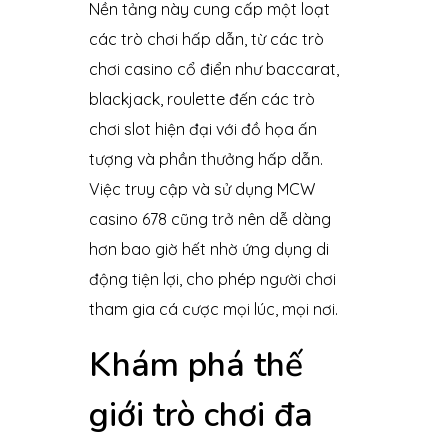
Nền tảng này cung cấp một loạt
các trò chơi hấp dẫn, từ các trò
chơi casino cổ điển như baccarat,
blackjack, roulette đến các trò
chơi slot hiện đại với đồ họa ấn
tượng và phần thưởng hấp dẫn.
Việc truy cập và sử dụng MCW
casino 678 cũng trở nên dễ dàng
hơn bao giờ hết nhờ ứng dụng di
động tiện lợi, cho phép người chơi
tham gia cá cược mọi lúc, mọi nơi.
Khám phá thế
giới trò chơi đa