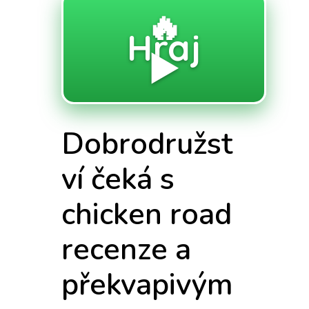
🔥
Hraj
▶️
Dobrodružst
ví čeká s
chicken road
recenze a
překvapivým