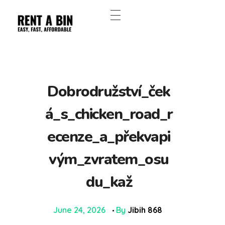
Dobrodružství_ček
á_s_chicken_road_r
ecenze_a_překvapi
vým_zvratem_osu
du_kaž
June 24, 2026
By
Jibih 868