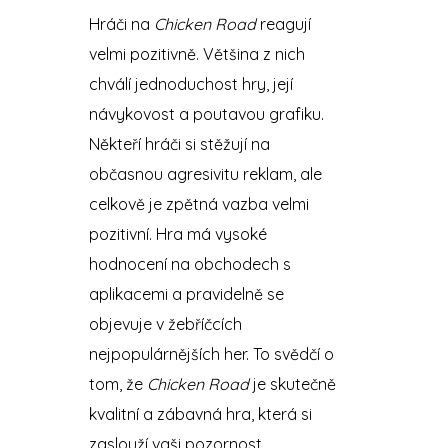
Hráči na
Chicken Road
reagují
velmi pozitivně. Většina z nich
chválí jednoduchost hry, její
návykovost a poutavou grafiku.
Někteří hráči si stěžují na
občasnou agresivitu reklam, ale
celkově je zpětná vazba velmi
pozitivní. Hra má vysoké
hodnocení na obchodech s
aplikacemi a pravidelně se
objevuje v žebříčcích
nejpopulárnějších her. To svědčí o
tom, že
Chicken Road
je skutečně
kvalitní a zábavná hra, která si
zaslouží vaši pozornost.