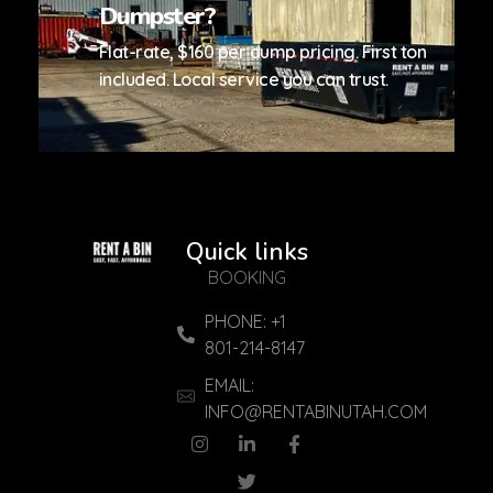
Dumpster?
Flat-rate, $160 per dump pricing. First ton
included. Local service you can trust.
Quick links
Reliable Services
Reliable Services. Local Experts
BOOKING
PHONE: +1
801-214-8147
EMAIL:
INFO@RENTABINUTAH.COM