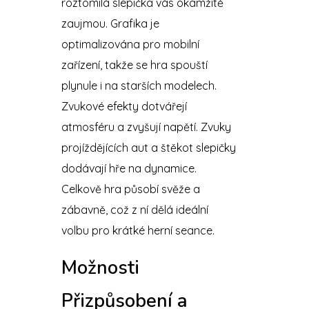
roztomilá slepička vás okamžitě
zaujmou. Grafika je
optimalizována pro mobilní
zařízení, takže se hra spouští
plynule i na starších modelech.
Zvukové efekty dotvářejí
atmosféru a zvyšují napětí. Zvuky
projíždějících aut a štěkot slepičky
dodávají hře na dynamice.
Celkově hra působí svěže a
zábavně, což z ní dělá ideální
volbu pro krátké herní seance.
Možnosti
Přizpůsobení a