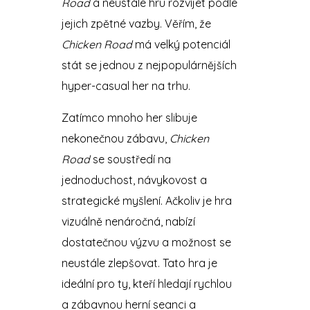
Road
a neustále hru rozvíjet podle
jejich zpětné vazby. Věřím, že
Chicken Road
má velký potenciál
stát se jednou z nejpopulárnějších
hyper-casual her na trhu.
Zatímco mnoho her slibuje
nekonečnou zábavu,
Chicken
Road
se soustředí na
jednoduchost, návykovost a
strategické myšlení. Ačkoliv je hra
vizuálně nenáročná, nabízí
dostatečnou výzvu a možnost se
neustále zlepšovat. Tato hra je
ideální pro ty, kteří hledají rychlou
a zábavnou herní seanci a