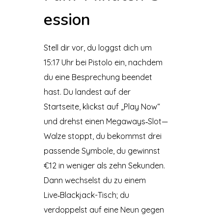
ession
Stell dir vor, du loggst dich um
15:17 Uhr bei Pistolo ein, nachdem
du eine Besprechung beendet
hast. Du landest auf der
Startseite, klickst auf „Play Now“
und drehst einen Megaways‑Slot—
Walze stoppt, du bekommst drei
passende Symbole, du gewinnst
€12 in weniger als zehn Sekunden.
Dann wechselst du zu einem
Live‑Blackjack-Tisch; du
verdoppelst auf eine Neun gegen