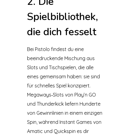
2. Die
Spielbibliothek,
die dich fesselt
Bei Pistolo findest du eine
beeindruckende Mischung aus
Slots und Tischspielen, die alle
eines gemeinsam haben: sie sind
für schnelles Spiel konzipiert.
Megaways‑Slots von Play’n GO
und Thunderkick liefern Hunderte
von Gewinnlinien in einem einzigen
Spin, während Instant Games von
Amatic und Quickspin es dir