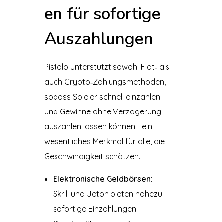
en für sofortige
Auszahlungen
Pistolo unterstützt sowohl Fiat‑ als
auch Crypto‑Zahlungsmethoden,
sodass Spieler schnell einzahlen
und Gewinne ohne Verzögerung
auszahlen lassen können—ein
wesentliches Merkmal für alle, die
Geschwindigkeit schätzen.
Elektronische Geldbörsen:
Skrill und Jeton bieten nahezu
sofortige Einzahlungen.