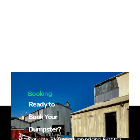
Booking
Ready to
Book Your
Dumpster?
Flat-rate, $160 per dump pricing. First ton