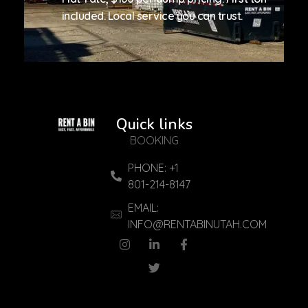
included. Local service you can trust.
Quick links
Reliable Services
Reliable Services. Local Experts
BOOKING
PHONE: +1
801-214-8147
EMAIL:
INFO@RENTABINUTAH.COM