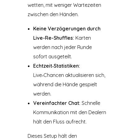
wetten, mit weniger Wartezeiten
zwischen den Händen.
Keine Verzögerungen durch
Live-Re-Shuffles:
Karten
werden nach jeder Runde
sofort ausgeteilt.
Echtzeit‑Statistiken:
Live‑Chancen aktualisieren sich,
während die Hände gespielt
werden.
Vereinfachter Chat:
Schnelle
Kommunikation mit den Dealern
hält den Fluss aufrecht.
Dieses Setup hält den