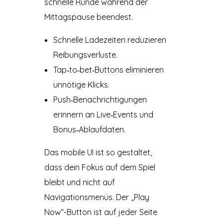
schnelle Runde während der
Mittagspause beendest.
Schnelle Ladezeiten reduzieren
Reibungsverluste.
Tap‑to‑bet‑Buttons eliminieren
unnötige Klicks.
Push‑Benachrichtigungen
erinnern an Live‑Events und
Bonus‑Ablaufdaten.
Das mobile UI ist so gestaltet,
dass dein Fokus auf dem Spiel
bleibt und nicht auf
Navigationsmenüs. Der „Play
Now“-Button ist auf jeder Seite