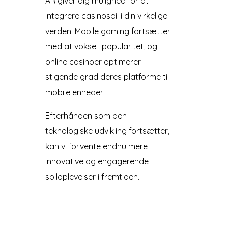
AR giver dig mulighed for at
integrere casinospil i din virkelige
verden. Mobile gaming fortsætter
med at vokse i popularitet, og
online casinoer optimerer i
stigende grad deres platforme til
mobile enheder.
Efterhånden som den
teknologiske udvikling fortsætter,
kan vi forvente endnu mere
innovative og engagerende
spiloplevelser i fremtiden.