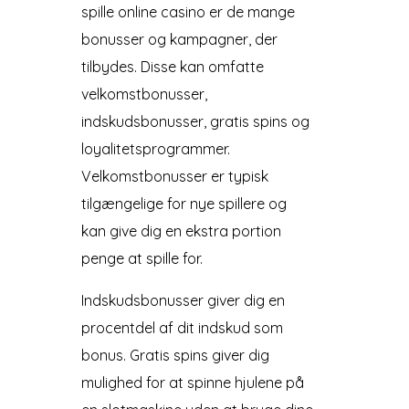
spille online casino er de mange
bonusser og kampagner, der
tilbydes. Disse kan omfatte
velkomstbonusser,
indskudsbonusser, gratis spins og
loyalitetsprogrammer.
Velkomstbonusser er typisk
tilgængelige for nye spillere og
kan give dig en ekstra portion
penge at spille for.
Indskudsbonusser giver dig en
procentdel af dit indskud som
bonus. Gratis spins giver dig
mulighed for at spinne hjulene på