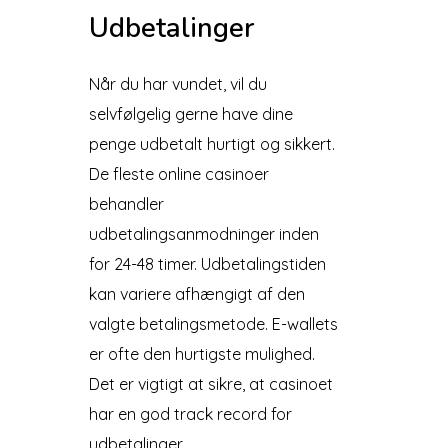
Udbetalinger
Når du har vundet, vil du
selvfølgelig gerne have dine
penge udbetalt hurtigt og sikkert.
De fleste online casinoer
behandler
udbetalingsanmodninger inden
for 24-48 timer. Udbetalingstiden
kan variere afhængigt af den
valgte betalingsmetode. E-wallets
er ofte den hurtigste mulighed.
Det er vigtigt at sikre, at casinoet
har en god track record for
udbetalinger.