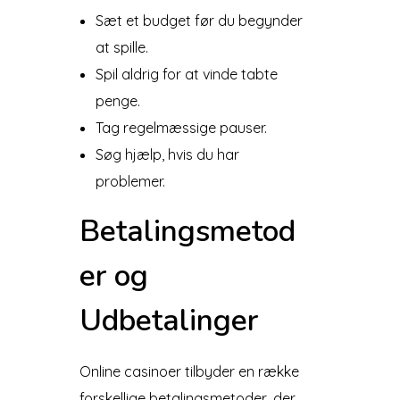
Sæt et budget før du begynder
at spille.
Spil aldrig for at vinde tabte
penge.
Tag regelmæssige pauser.
Søg hjælp, hvis du har
problemer.
Betalingsmetod
er og
Udbetalinger
Online casinoer tilbyder en række
forskellige betalingsmetoder, der