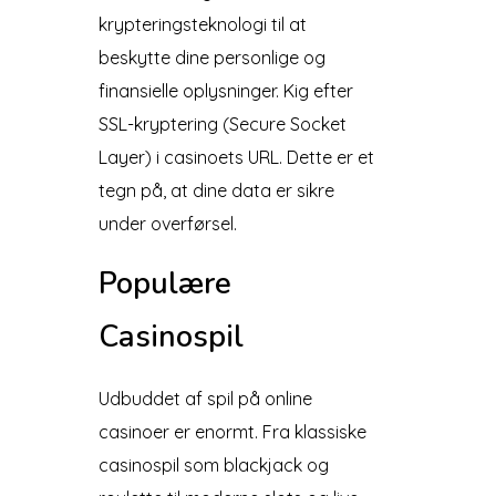
krypteringsteknologi til at
beskytte dine personlige og
finansielle oplysninger. Kig efter
SSL-kryptering (Secure Socket
Layer) i casinoets URL. Dette er et
tegn på, at dine data er sikre
under overførsel.
Populære
Casinospil
Udbuddet af spil på online
casinoer er enormt. Fra klassiske
casinospil som blackjack og