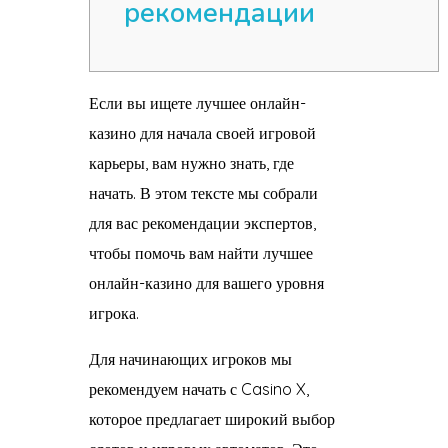
рекомендации
Если вы ищете лучшее онлайн-
казино для начала своей игровой
карьеры, вам нужно знать, где
начать. В этом тексте мы собрали
для вас рекомендации экспертов,
чтобы помочь вам найти лучшее
онлайн-казино для вашего уровня
игрока.
Для начинающих игроков мы
рекомендуем начать с Casino X,
которое предлагает широкий выбор