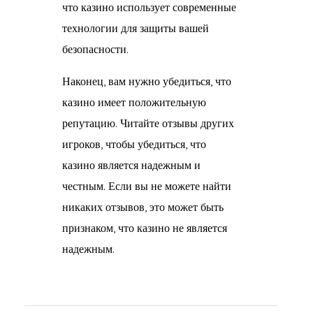
что казино использует современные
технологии для защиты вашей
безопасности.
Наконец, вам нужно убедиться, что
казино имеет положительную
репутацию. Читайте отзывы других
игроков, чтобы убедиться, что
казино является надежным и
честным. Если вы не можете найти
никаких отзывов, это может быть
признаком, что казино не является
надежным.