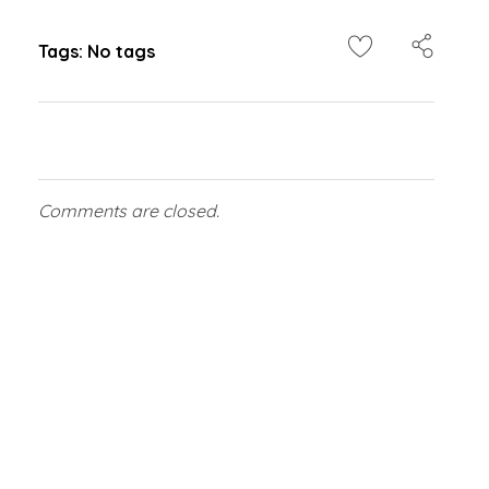
Tags: No tags
Comments are closed.