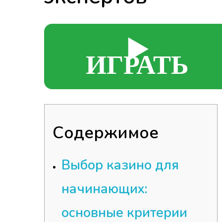
▶️
ИГРАТЬ
Содержимое
Выбор казино для
начинающих:
основные критерии