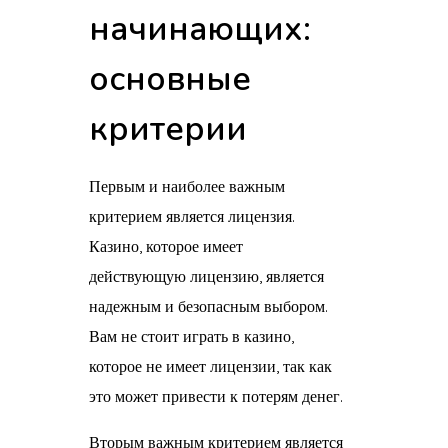
начинающих:
основные
критерии
Первым и наиболее важным
критерием является лицензия.
Казино, которое имеет
действующую лицензию, является
надежным и безопасным выбором.
Вам не стоит играть в казино,
которое не имеет лицензии, так как
это может привести к потерям денег.
Вторым важным критерием является