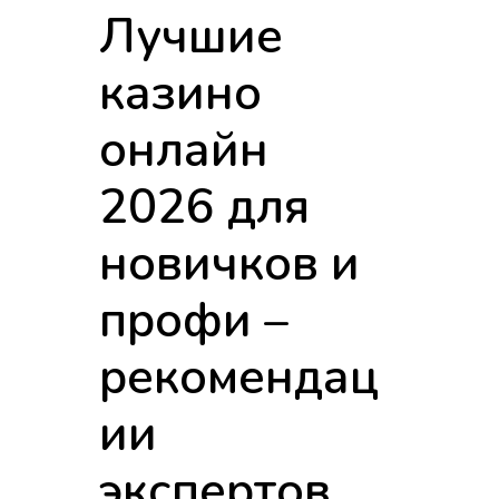
Лучшие
казино
онлайн
2026 для
новичков и
профи –
рекомендац
ии
экспертов