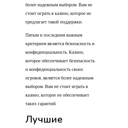
более надежным выбором. Вам не
стоит играть в казино, которое не
предлагает такой поддержки.
Пятым и последним важным
критерием является безопасность и
конфиденциальность. Казино,
которое обеспечивает безопасность
и конфиденциальность своих
игроков, является более надежным
выбором. Вам не стоит играть в
казино, которое не обеспечивает
таких гарантий.
Лучшие