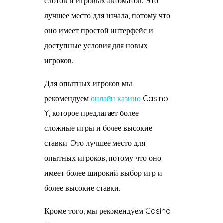
слотов и игровых автоматов. Это
лучшее место для начала, потому что
оно имеет простой интерфейс и
доступные условия для новых
игроков.
Для опытных игроков мы
рекомендуем
онлайн казино
Casino
Y, которое предлагает более
сложные игры и более высокие
ставки. Это лучшее место для
опытных игроков, потому что оно
имеет более широкий выбор игр и
более высокие ставки.
Кроме того, мы рекомендуем Casino