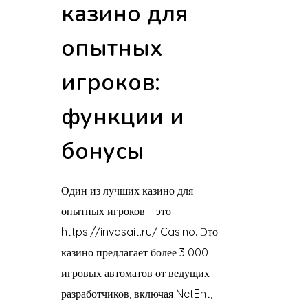
казино для
опытных
игроков:
функции и
бонусы
Один из лучших казино для
опытных игроков – это
https://invasait.ru/ Casino. Это
казино предлагает более 3 000
игровых автоматов от ведущих
разработчиков, включая NetEnt,