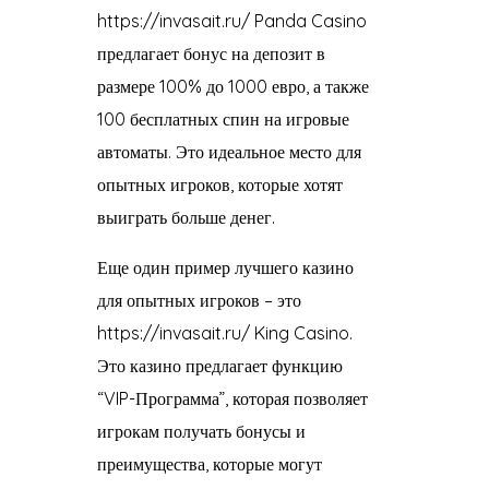
https://invasait.ru/ Panda Casino
предлагает бонус на депозит в
размере 100% до 1000 евро, а также
100 бесплатных спин на игровые
автоматы. Это идеальное место для
опытных игроков, которые хотят
выиграть больше денег.
Еще один пример лучшего казино
для опытных игроков – это
https://invasait.ru/ King Casino.
Это казино предлагает функцию
“VIP-Программа”, которая позволяет
игрокам получать бонусы и
преимущества, которые могут