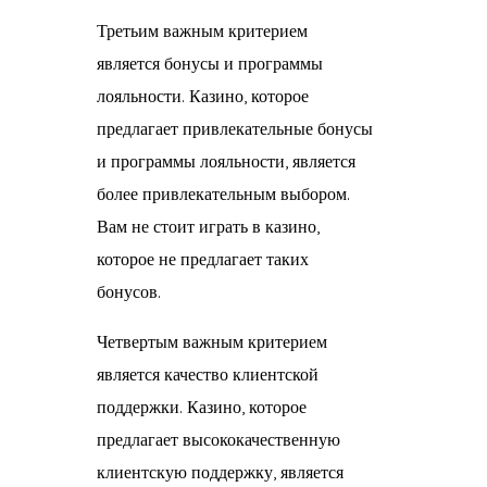
Третьим важным критерием
является бонусы и программы
лояльности. Казино, которое
предлагает привлекательные бонусы
и программы лояльности, является
более привлекательным выбором.
Вам не стоит играть в казино,
которое не предлагает таких
бонусов.
Четвертым важным критерием
является качество клиентской
поддержки. Казино, которое
предлагает высококачественную
клиентскую поддержку, является