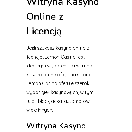
Witryna Kasyno
Online z
Licencją
Jeśli szukasz kasyna online z
licencją, Lemon Casino jest
idealnym wyborem. Ta witryna
kasyno online oficjalna strona
Lemon Casino oferuje szeroki
wybór gier kasynowych, w tym
rulet, blackjacka, automatów i
wiele innych.
Witryna Kasyno