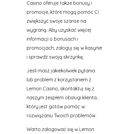
Casino oferuje także bonusy i
promocje, które mogą pomóc Ci
zwiększyć swoje szanse na
wygraną. Aby uzyskać więcej
informacji o bonusach i
promocjach, zaloguj się w kasynie
i sprawdź swoją skrzynkę.
Jeśli masz jakiekolwiek pytania
lub problem z korzystaniem z
Lemon Casino, skontaktuj się z
naszym zespłem obsługi klienta,
który jest gotów pomóc w
rozwiązaniu Twoich problemów.
Warto zalogować się w Lemon