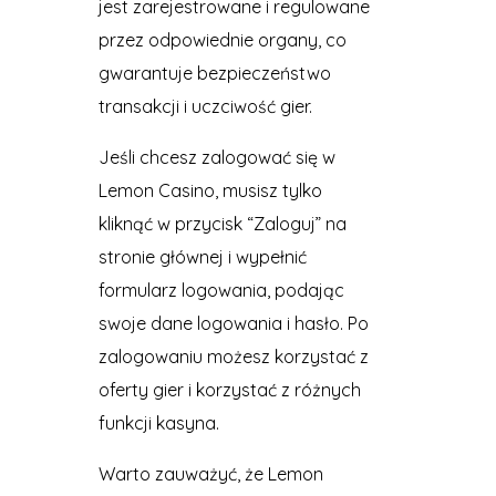
jest zarejestrowane i regulowane
przez odpowiednie organy, co
gwarantuje bezpieczeństwo
transakcji i uczciwość gier.
Jeśli chcesz zalogować się w
Lemon Casino, musisz tylko
kliknąć w przycisk “Zaloguj” na
stronie głównej i wypełnić
formularz logowania, podając
swoje dane logowania i hasło. Po
zalogowaniu możesz korzystać z
oferty gier i korzystać z różnych
funkcji kasyna.
Warto zauważyć, że Lemon