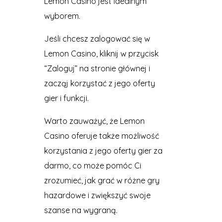
Lemon Casino jest idealnym
wyborem.
Jeśli chcesz zalogować się w
Lemon Casino, kliknij w przycisk
“Zaloguj” na stronie głównej i
zacząj korzystać z jego oferty
gier i funkcji.
Warto zauważyć, że Lemon
Casino oferuje także możliwość
korzystania z jego oferty gier za
darmo, co może pomóc Ci
zrozumieć, jak grać w różne gry
hazardowe i zwiększyć swoje
szanse na wygraną.