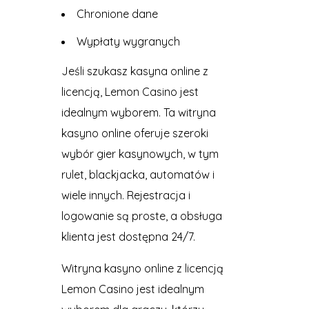
Chronione dane
Wypłaty wygranych
Jeśli szukasz kasyna online z
licencją, Lemon Casino jest
idealnym wyborem. Ta witryna
kasyno online oferuje szeroki
wybór gier kasynowych, w tym
rulet, blackjacka, automatów i
wiele innych. Rejestracja i
logowanie są proste, a obsługa
klienta jest dostępna 24/7.
Witryna kasyno online z licencją
Lemon Casino jest idealnym