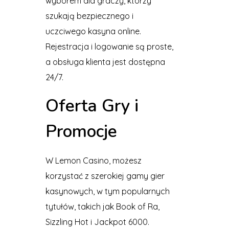
wyborem dla graczy, którzy
szukają bezpiecznego i
uczciwego kasyna online.
Rejestracja i logowanie są proste,
a obsługa klienta jest dostępna
24/7.
Oferta Gry i
Promocje
W Lemon Casino, możesz
korzystać z szerokiej gamy gier
kasynowych, w tym popularnych
tytułów, takich jak Book of Ra,
Sizzling Hot i Jackpot 6000.