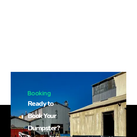
Booking
Ready to
Book Your
Dumpster?