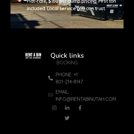
Flat-rate, $160 per dump pricing. First ton
included. Local service you can trust.
Quick links
Reliable Services
Reliable Services. Local Experts
BOOKING
PHONE: +1
801-214-8147
EMAIL:
INFO@RENTABINUTAH.COM