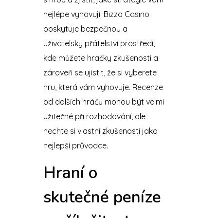
nejlépe vyhovují. Bizzo Casino
poskytuje bezpečnou a
uživatelsky přátelství prostředí,
kde můžete hračky zkušenosti a
zároveň se ujistit, že si vyberete
hru, která vám vyhovuje. Recenze
od dalších hráčů mohou být velmi
užitečné při rozhodování, ale
nechte si vlastní zkušenosti jako
nejlepší průvodce.
Hraní o
skutečné peníze