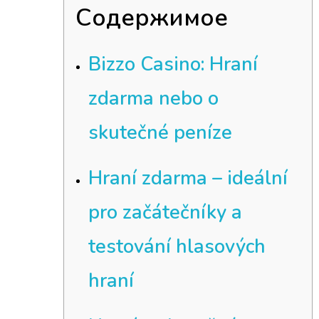
Содержимое
Bizzo Casino: Hraní
zdarma nebo o
skutečné peníze
Hraní zdarma – ideální
pro začátečníky a
testování hlasových
hraní