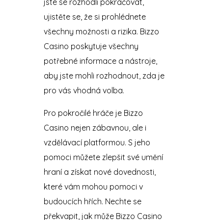
jste se rozhodli pokračovat,
ujistěte se, že si prohlédnete
všechny možnosti a rizika. Bizzo
Casino poskytuje všechny
potřebné informace a nástroje,
aby jste mohli rozhodnout, zda je
pro vás vhodná volba.
Pro pokročilé hráče je Bizzo
Casino nejen zábavnou, ale i
vzdělávací platformou. S jeho
pomoci můžete zlepšit své umění
hraní a získat nové dovednosti,
které vám mohou pomoci v
budoucích hřích. Nechte se
překvapit, jak může Bizzo Casino