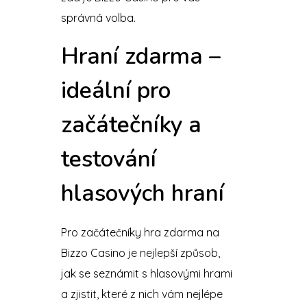
správná volba.
Hraní zdarma –
ideální pro
začátečníky a
testování
hlasových hraní
Pro začátečníky hra zdarma na
Bizzo Casino je nejlepší způsob,
jak se seznámit s hlasovými hrami
a zjistit, které z nich vám nejlépe