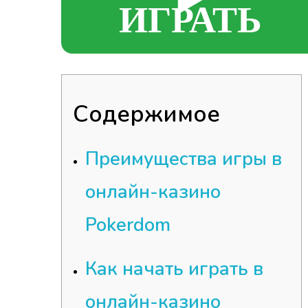
ИГРАТЬ
Содержимое
Преимущества игры в
онлайн-казино
Pokerdom
Как начать играть в
онлайн-казино