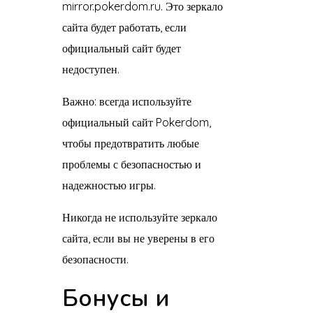
mirror.pokerdom.ru. Это зеркало
сайта будет работать, если
официальный сайт будет
недоступен.
Важно: всегда используйте
официальный сайт Pokerdom,
чтобы предотвратить любые
проблемы с безопасностью и
надежностью игры.
Никогда не используйте зеркало
сайта, если вы не уверены в его
безопасности.
Бонусы и