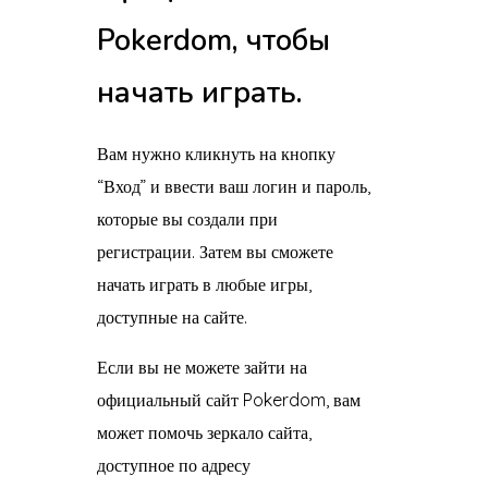
Pokerdom, чтобы
начать играть.
Вам нужно кликнуть на кнопку
“Вход” и ввести ваш логин и пароль,
которые вы создали при
регистрации. Затем вы сможете
начать играть в любые игры,
доступные на сайте.
Если вы не можете зайти на
официальный сайт Pokerdom, вам
может помочь зеркало сайта,
доступное по адресу