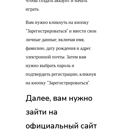
чтобы создать аккаунт и начать
играть.
Вам нужно кликнуть на кнопку
“Зарегистрироваться” и ввести свои
личные данные, включая имя,
фамилию, дату рождения и адрес
электронной почты. Затем вам
нужно выбрать пароль и
подтвердить регистрацию, кликнув
на кнопку “Зарегистрироваться”.
Далее, вам нужно
зайти на
официальный сайт