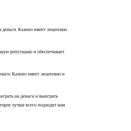
на деньги. Казино имеет лицензию
орошую репутацию и обеспечивает
деньги. Казино имеет лицензию и
играть на деньги и выиграть
торое лучше всего подходит вам.