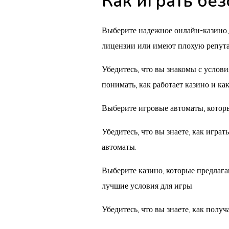
Как играть бе
Выберите надежное онлайн-казино, 
лицензии или имеют плохую репут
Убедитесь, что вы знакомы с услови
понимать, как работает казино и к
Выберите игровые автоматы, которы
Убедитесь, что вы знаете, как игра
автоматы.
Выберите казино, которые предлага
лучшие условия для игры.
Убедитесь, что вы знаете, как пол