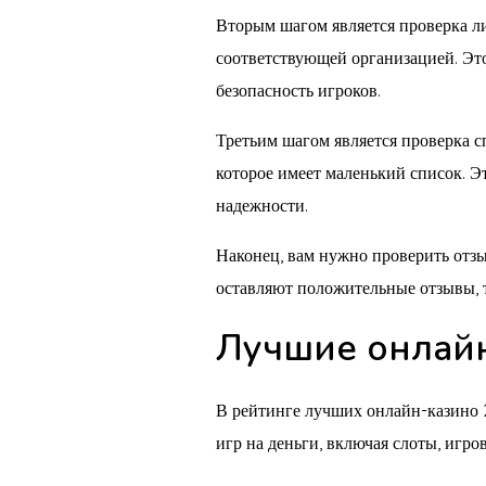
Вторым шагом является проверка л
соответствующей организацией. Это
безопасность игроков.
Третьим шагом является проверка сп
которое имеет маленький список. Э
надежности.
Наконец, вам нужно проверить отзы
оставляют положительные отзывы, т
Лучшие онлайн
В рейтинге лучших онлайн-казино 
игр на деньги, включая слоты, игро