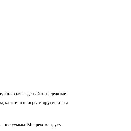
нужно знать, где найти надежные
ты, карточные игры и другие игры
ольшие суммы. Мы рекомендуем