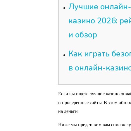
Лучшие онлайн
казино 2026: ре
и обзор
Как играть безо
в онлайн-казин
Если вы ищете лучшие казино онлай
и проверенные сайты. В этом обзор
на деньги.
Ниже мы представим вам список лу