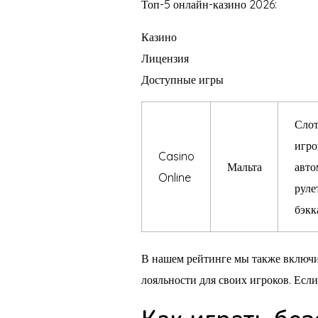
Топ-5 онлайн-казино 2026:
Казино
Лицензия
Доступные игры
Слот
игро
Casino
Мальта
авто
Online
руле
бэкк
В нашем рейтинге мы также включи
лояльности для своих игроков. Есл