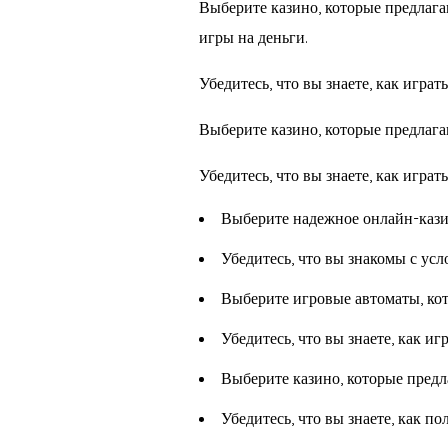
Выберите казино, которые предлага
игры на деньги.
Убедитесь, что вы знаете, как игра
Выберите казино, которые предлага
Убедитесь, что вы знаете, как играт
Выберите надежное онлайн-каз
Убедитесь, что вы знакомы с ус
Выберите игровые автоматы, ко
Убедитесь, что вы знаете, как и
Выберите казино, которые пред
Убедитесь, что вы знаете, как 