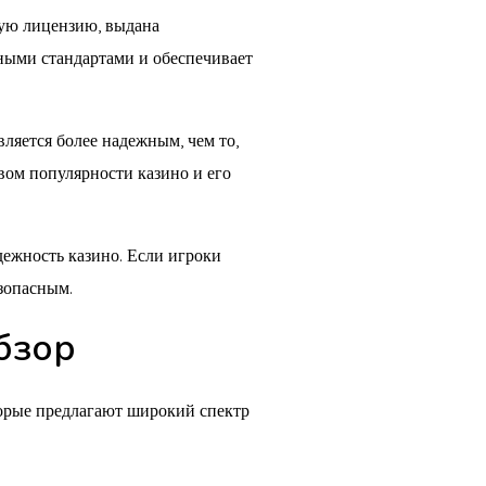
щую лицензию, выдана
дными стандартами и обеспечивает
вляется более надежным, чем то,
твом популярности казино и его
дежность казино. Если игроки
езопасным.
бзор
орые предлагают широкий спектр