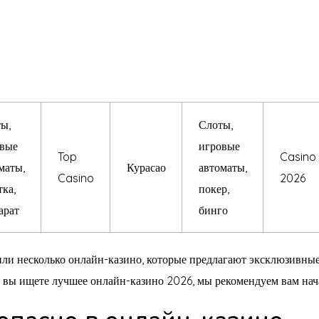
ы,
Слоты,
вые
игровые
Top
Casino
маты,
Курасао
автоматы,
Casino
2026
тка,
покер,
арат
бинго
ли несколько онлайн-казино, которые предлагают эксклюзивны
и вы ищете лучшее онлайн-казино 2026, мы рекомендуем вам нача