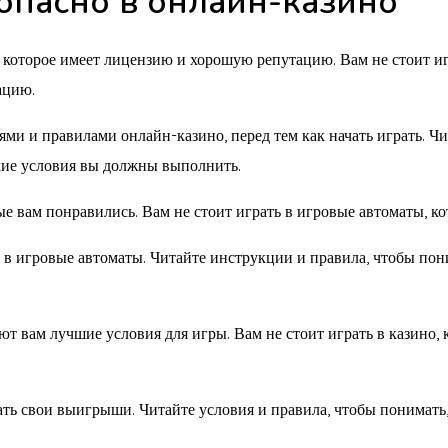
зопасно в онлайн-казино
которое имеет лицензию и хорошую репутацию. Вам не стоит иг
ацию.
ями и правилами онлайн-казино, перед тем как начать играть. Ч
акие условия вы должны выполнить.
е вам понравились. Вам не стоит играть в игровые автоматы, ко
ть в игровые автоматы. Читайте инструкции и правила, чтобы пон
ют вам лучшие условия для игры. Вам не стоит играть в казино,
учать свои выигрыши. Читайте условия и правила, чтобы понимать