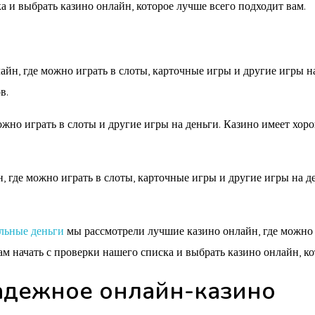
а и выбрать казино онлайн, которое лучше всего подходит вам.
лайн, где можно играть в слоты, карточные игры и другие игры 
в.
 можно играть в слоты и другие игры на деньги. Казино имеет х
н, где можно играть в слоты, карточные игры и другие игры на 
альные деньги
мы рассмотрели лучшие казино онлайн, где можно 
 начать с проверки нашего списка и выбрать казино онлайн, ко
адежное онлайн-казино