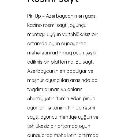
Pin Up – Azərbaycanın ən yaxşı
kazino rəsmi saytı, oyunçu
məntiqə uyğun və təhlükəsiz bir
ortamda oyun oynayaraq
məhəllətini artırmaq üçün təşkil
edilmiş bir platforma. Bu sayt,
Azərbaycanın ən populyar və
məşhur oyunçuları arasında da
təqdim olunan və onların
əhəmiyyətini təmin edən pinup
oyunları ilə tanınır. Pin Up rəsmi
saytı, oyunçu məntiqə uyğun və
təhlükəsiz bir ortamda oyun
oynayaraq məhəllətini artırmaq