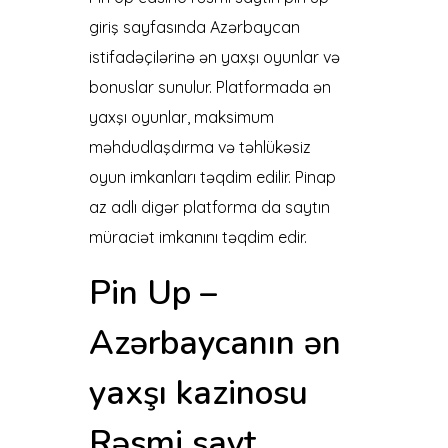
giriş sayfasında Azərbaycan
istifadəçilərinə ən yaxşı oyunlar və
bonuslar sunulur. Platformada ən
yaxşı oyunlar, maksimum
məhdudlaşdırma və təhlükəsiz
oyun imkanları təqdim edilir. Pinap
az adlı digər platforma da saytın
müraciət imkanını təqdim edir.
Pin Up –
Azərbaycanın ən
yaxşı kazinosu
Rəsmi sayt