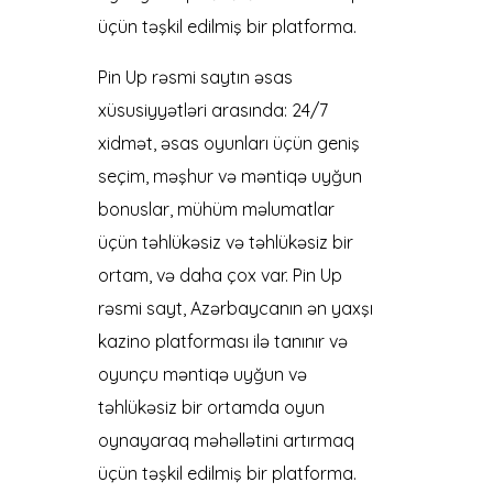
üçün təşkil edilmiş bir platforma.
Pin Up rəsmi saytın əsas
xüsusiyyətləri arasında: 24/7
xidmət, əsas oyunları üçün geniş
seçim, məşhur və məntiqə uyğun
bonuslar, mühüm məlumatlar
üçün təhlükəsiz və təhlükəsiz bir
ortam, və daha çox var. Pin Up
rəsmi sayt, Azərbaycanın ən yaxşı
kazino platforması ilə tanınır və
oyunçu məntiqə uyğun və
təhlükəsiz bir ortamda oyun
oynayaraq məhəllətini artırmaq
üçün təşkil edilmiş bir platforma.