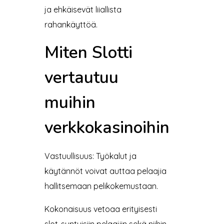
ja ehkäisevät liiallista
rahankäyttöä.
Miten Slotti
vertautuu
muihin
verkkokasinoihin
Vastuullisuus: Työkalut ja
käytännöt voivat auttaa pelaajia
hallitsemaan pelikokemustaan.
Kokonaisuus vetoaa erityisesti
slot-syntyisiin pelaajiin sekä niihin,