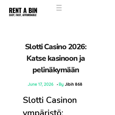
Slotti Casino 2026:
Katse kasinoon ja
pelinäkymään
June 17, 2026
By
Jibih 868
Slotti Casinon
ympäristö: