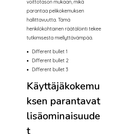
voittotason mukaan, mikä
parantaa pelikokemuksen
hallittavuutta. Tämä
henkilökohtainen räätälöinti tekee
tutkimisesta miellyttävämpää.
Different bullet 1
Different bullet 2
Different bullet 3
Käyttäjäkokemu
ksen parantavat
lisäominaisuude
t