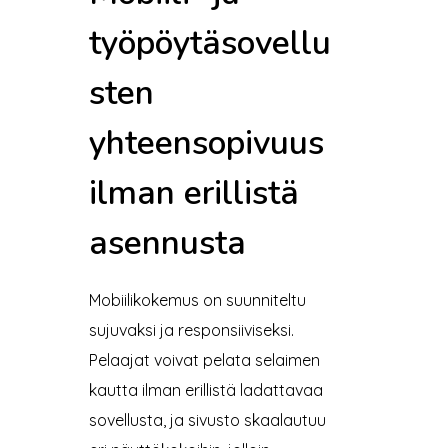
työpöytäsovellu
sten
yhteensopivuus
ilman erillistä
asennusta
Mobiilikokemus on suunniteltu
sujuvaksi ja responsiiviseksi.
Pelaajat voivat pelata selaimen
kautta ilman erillistä ladattavaa
sovellusta, ja sivusto skaalautuu