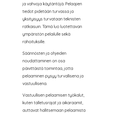
ja vahvoja käytäntöjä. Pelaajien
tiedot pidetään turvassa ja
yksityisyys turvataan teknisten
ratkaisuin. Tämä luo luotettavan
ympäristön pelailulle sekä
rahoituksille.
Säännösten ja ohjeiden
noudattaminen on osa
päivittäistä toimintaa, jotta
pelaaminen pysyy turvallisena ja
vastuullisena.
Vastuullisen pelaamisen työkalut,
kuten talletusrajat ja aikaraamit,
auttavat hallitsemaan pelaamista