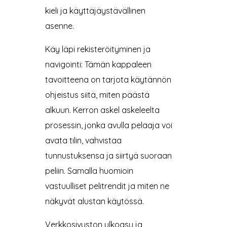
kieli ja käyttäjäystävällinen
asenne.
Käy läpi rekisteröityminen ja
navigointi: Tämän kappaleen
tavoitteena on tarjota käytännön
ohjeistus siitä, miten päästä
alkuun. Kerron askel askeleelta
prosessin, jonka avulla pelaaja voi
avata tilin, vahvistaa
tunnustuksensa ja siirtyä suoraan
peliin. Samalla huomioin
vastuulliset pelitrendit ja miten ne
näkyvät alustan käytössä.
Verkkosivuston ulkoasu ja