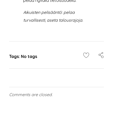
pelaa hyvällä tietoisuudella.
Aikuisten pelisääntö: pelaa
turvallisesti, aseta talousrajoja.
Tags: No tags
Comments are closed.