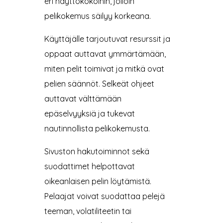
eri näyttökokoihin, jolloin
pelikokemus säilyy korkeana.
Käyttäjälle tarjoutuvat resurssit ja
oppaat auttavat ymmärtämään,
miten pelit toimivat ja mitkä ovat
pelien säännöt. Selkeät ohjeet
auttavat välttämään
epäselvyyksiä ja tukevat
nautinnollista pelikokemusta.
Sivuston hakutoiminnot sekä
suodattimet helpottavat
oikeanlaisen pelin löytämistä.
Pelaajat voivat suodattaa pelejä
teeman, volatiliteetin tai