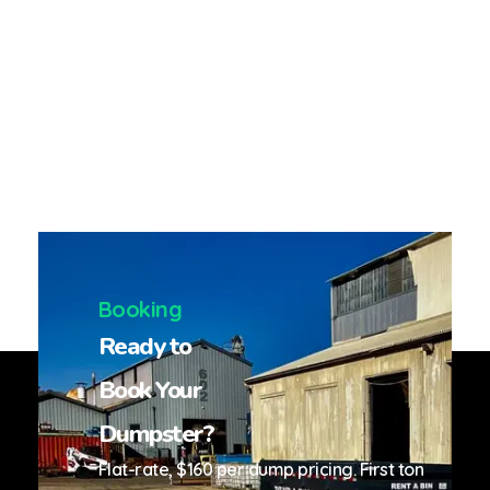
Booking
Ready to
Book Your
Dumpster?
Flat-rate, $160 per dump pricing. First ton