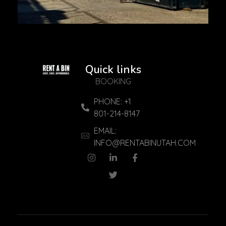
Quick links
Reliable Services
Reliable Services. Local Experts
BOOKING
PHONE: +1
801-214-8147
EMAIL:
INFO@RENTABINUTAH.COM