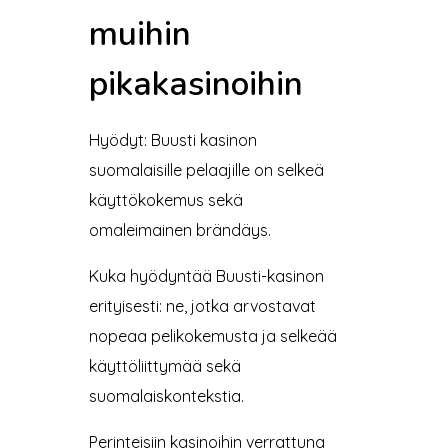
muihin
pikakasinoihin
Hyödyt: Buusti kasinon
suomalaisille pelaajille on selkeä
käyttökokemus sekä
omaleimainen brändäys.
Kuka hyödyntää Buusti-kasinon
erityisesti: ne, jotka arvostavat
nopeaa pelikokemusta ja selkeää
käyttöliittymää sekä
suomalaiskontekstia.
Perinteisiin kasinoihin verrattuna